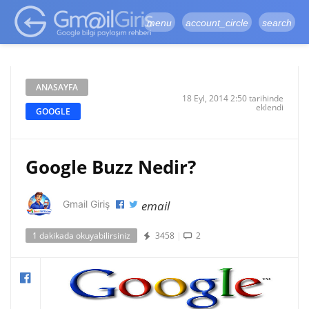
google-site-
verification=vqSI0upH550kabR5X8xpjMYieaXmuBueYgCJBW3uetM
menu
account_circle
search
ANASAYFA
18 Eyl, 2014 2:50 tarihinde
eklendi
GOOGLE
Google Buzz Nedir?
email
Gmail Giriş
1 dakikada okuyabilirsiniz
3458
|
2