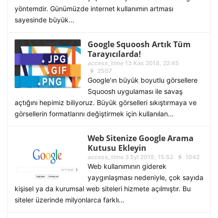
yöntemdir. Günümüzde internet kullanımın artması
sayesinde büyük...
Google Squoosh Artık Tüm
Tarayıcılarda!
access_time
13 Kas 2018, 22:45
2507
Google’ın büyük boyutlu görsellere
Squoosh uygulaması ile savaş
açtığını hepimiz biliyoruz. Büyük görselleri sıkıştırmaya ve
görsellerin formatlarını değiştirmek için kullanılan...
Web Sitenize Google Arama
Kutusu Ekleyin
access_time
3 Eyl 2019, 15:52
1042
Web kullanımının giderek
yaygınlaşması nedeniyle, çok sayıda
kişisel ya da kurumsal web siteleri hizmete açılmıştır. Bu
siteler üzerinde milyonlarca farklı...