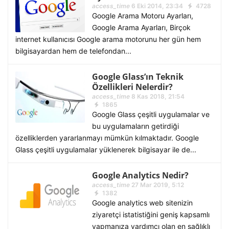
access_time
6 Eki 2014, 23:34
4728
Google Arama Motoru Ayarları,
Google Arama Ayarları, Birçok
internet kullanıcısı Google arama motorunu her gün hem
bilgisayardan hem de telefondan...
Google Glass’ın Teknik
Özellikleri Nelerdir?
access_time
8 Kas 2018, 21:54
1865
Google Glass çeşitli uygulamalar ve
bu uygulamaların getirdiği
özelliklerden yararlanmayı mümkün kılmaktadır. Google
Glass çeşitli uygulamalar yüklenerek bilgisayar ile de...
Google Analytics Nedir?
access_time
27 Mar 2019, 5:12
1382
Google analytics web sitenizin
ziyaretçi istatistiğini geniş kapsamlı
yapmanıza yardımcı olan en sağlıklı