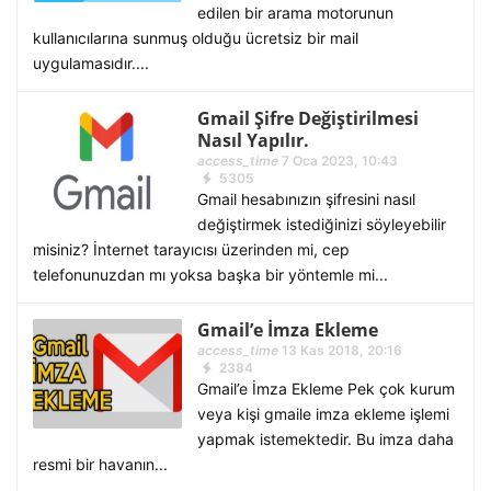
edilen bir arama motorunun
kullanıcılarına sunmuş olduğu ücretsiz bir mail
uygulamasıdır....
Gmail Şifre Değiştirilmesi
Nasıl Yapılır.
access_time
7 Oca 2023, 10:43
5305
Gmail hesabınızın şifresini nasıl
değiştirmek istediğinizi söyleyebilir
misiniz? İnternet tarayıcısı üzerinden mi, cep
telefonunuzdan mı yoksa başka bir yöntemle mi...
Gmail’e İmza Ekleme
access_time
13 Kas 2018, 20:16
2384
Gmail’e İmza Ekleme Pek çok kurum
veya kişi gmaile imza ekleme işlemi
yapmak istemektedir. Bu imza daha
resmi bir havanın...