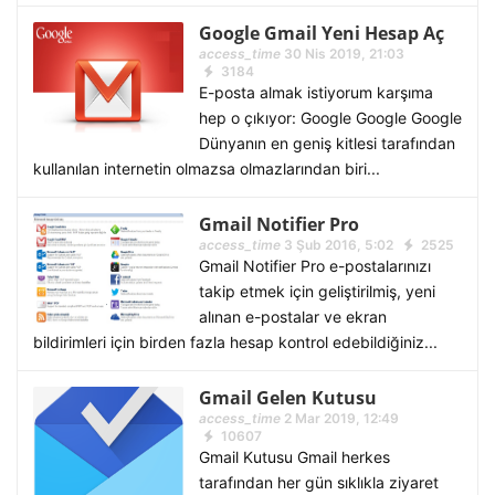
Google Gmail Yeni Hesap Aç
access_time
30 Nis 2019, 21:03
3184
E-posta almak istiyorum karşıma
hep o çıkıyor: Google Google Google
Dünyanın en geniş kitlesi tarafından
kullanılan internetin olmazsa olmazlarından biri...
Gmail Notifier Pro
access_time
3 Şub 2016, 5:02
2525
Gmail Notifier Pro e-postalarınızı
takip etmek için geliştirilmiş, yeni
alınan e-postalar ve ekran
bildirimleri için birden fazla hesap kontrol edebildiğiniz...
Gmail Gelen Kutusu
access_time
2 Mar 2019, 12:49
10607
Gmail Kutusu Gmail herkes
tarafından her gün sıklıkla ziyaret