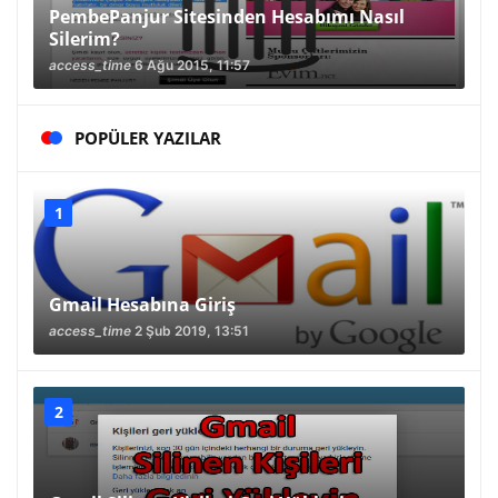
PembePanjur Sitesinden Hesabımı Nasıl
Silerim?
access_time
6 Ağu 2015, 11:57
POPÜLER YAZILAR
Gmail Hesabına Giriş
access_time
2 Şub 2019, 13:51