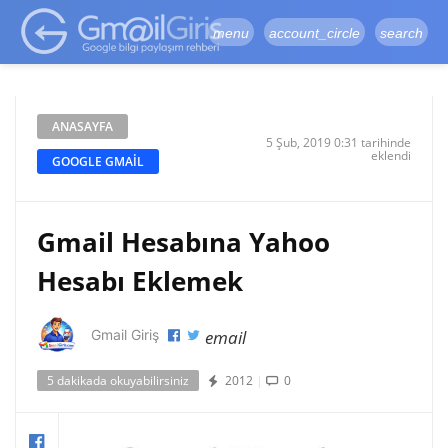
google-site-
verification=vqSI0upH550kabR5X8xpjMYieaXmuBueYgCJBW3uetM
menu
account_circle
search
ANASAYFA
5 Şub, 2019 0:31 tarihinde
eklendi
GOOGLE GMAIL
Gmail Hesabına Yahoo
Hesabı Eklemek
email
Gmail Giriş
5 dakikada okuyabilirsiniz
2012
|
0