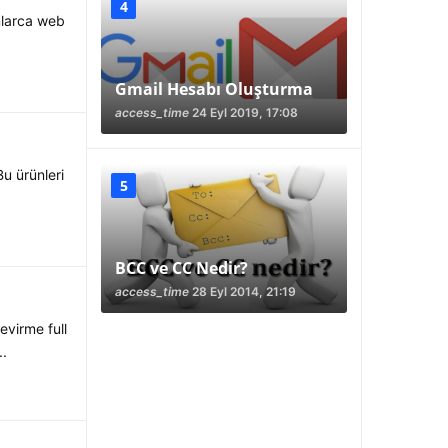
nlarca web
Gmail Hesabı Oluşturma
access_time
24 Eyl 2019, 17:08
Bu ürünleri
BCC ve CC Nedir?
access_time
28 Eyl 2014, 21:19
evirme full
..