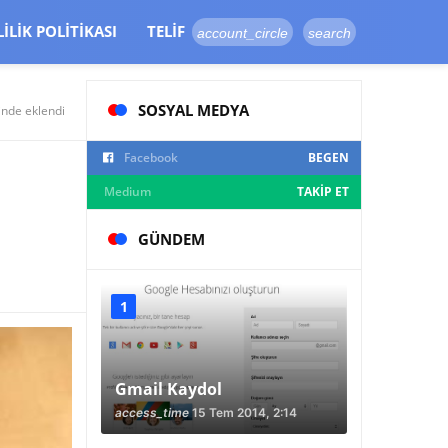
LILIK POLITIKASI
TELIF
account_circle
search
SOSYAL MEDYA
inde eklendi
Facebook
BEGEN
Medium
TAKIP ET
GÜNDEM
Gmail Kaydol
access_time
15 Tem 2014, 2:14