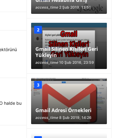
Gmail Hesabına Giriş
access_time
2 Şub 2019, 13:51
Gmail Silinen Kişileri Geri
dektörünü
Yükleyin
access_time
10 Şub 2016, 23:59
 O halde bu
Gmail Adresi Örnekleri
access_time
8 Şub 2019, 14:26