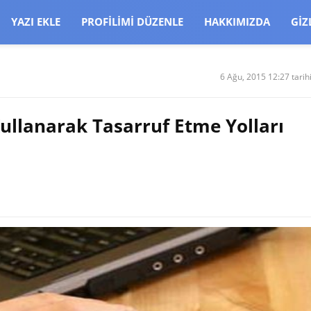
CJBW3uetM
YAZI EKLE
PROFILIMI DÜZENLE
HAKKIMIZDA
GIZ
6 Ağu, 2015 12:27 tarih
Kullanarak Tasarruf Etme Yolları