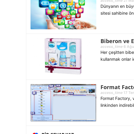
access_time
21 Mar
Dünyanın en büyü
sitesi sahibine ö
Biberon ve 
access_time
6 Ağu
Her çeşitten bibe
kullanmak onlar iç
Format Fact
access_time
17 Te
Format Factory, 
linkinden indirebi