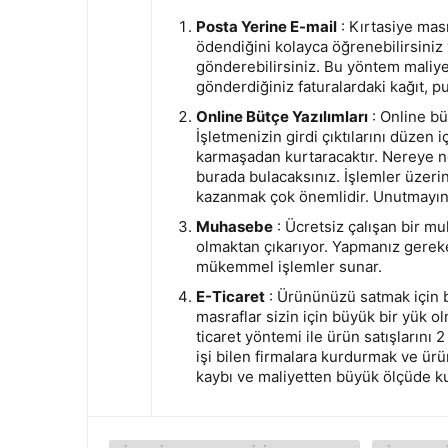
Posta Yerine E-mail
: Kırtasiye masr
ödendiğini kolayca öğrenebilirsiniz v
gönderebilirsiniz. Bu yöntem maliye
gönderdiğiniz faturalardaki kağıt, pu
Online Bütçe Yazılımları
: Online bü
İşletmenizin girdi çıktılarını düzen 
karmaşadan kurtaracaktır. Nereye ne
burada bulacaksınız. İşlemler üzeri
kazanmak çok önemlidir. Unutmayın k
Muhasebe
: Ücretsiz çalışan bir mu
olmaktan çıkarıyor. Yapmanız gereken
mükemmel işlemler sunar.
E-Ticaret
: Ürününüzü satmak için b
masraflar sizin için büyük bir yük ol
ticaret yöntemi ile ürün satışlarını 
işi bilen firmalara kurdurmak ve ürün
kaybı ve maliyetten büyük ölçüde ku