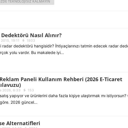
IZDE TEKNOLOJISIZ KALMAYIN
r Dedektörü Nasıl Alınır?
2015, 19:11
1803
iyi radar dedektörü hangisidir? İhtiyaçlarınızı tatmin edecek radar de
rçok yolu vardır. Bu makalede iyi...
Reklam Paneli Kullanım Rehberi (2026 E-Ticaret
ılavuzu)
a 2026, 6:33
153
atış yapıyor ve ürünlerini daha fazla kişiye ulaştırmak mı istiyorsun?
göre. 2026 güncel...
se Alternatifleri