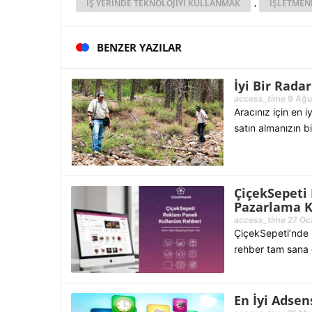
,
IŞ YERINDE TEKNOLOJIYI KULLANMAK
IŞLETMEN
BENZER YAZILAR
İyi Bir Rada
access_time
9 Ağu 
Aracınız için en 
satın almanızın bi
ÇiçekSepeti 
Pazarlama K
access_time
27 Oc
ÇiçekSepeti’nde s
rehber tam sana 
En İyi Adsen