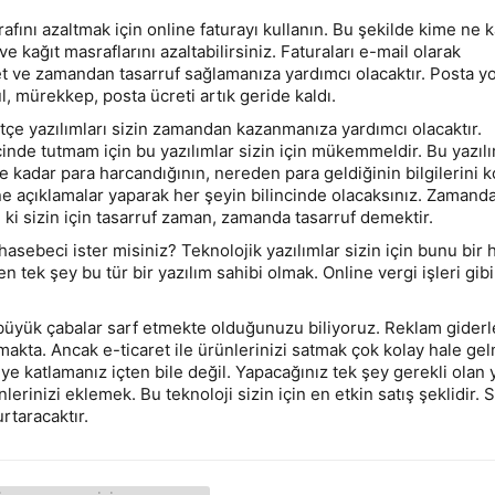
afını azaltmak için online faturayı kullanın. Bu şekilde kime ne 
e kağıt masraflarını azaltabilirsiniz. Faturaları e-mail olarak
t ve zamandan tasarruf sağlamanıza yardımcı olacaktır. Posta yo
l, mürekkep, posta ücreti artık geride kaldı.
tçe yazılımları sizin zamandan kazanmanıza yardımcı olacaktır.
içinde tutmam için bu yazılımlar sizin için mükemmeldir. Bu yazılı
 kadar para harcandığının, nereden para geldiğinin bilgilerini k
ne açıklamalar yaparak her şeyin bilincinde olacaksınız. Zamand
i sizin için tasarruf zaman, zamanda tasarruf demektir.
hasebeci ister misiniz? Teknolojik yazılımlar sizin için bunu bir 
 tek şey bu tür bir yazılım sahibi olmak. Online vergi işleri gibi
üyük çabalar sarf etmekte olduğunuzu biliyoruz. Reklam giderle
makta. Ancak e-ticaret ile ürünlerinizi satmak çok kolay hale gelm
2 ye katlamanız içten bile değil. Yapacağınız tek şey gerekli olan 
lerinizi eklemek. Bu teknoloji sizin için en etkin satış şeklidir. 
rtaracaktır.