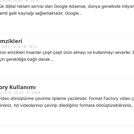
 2016, 14:40
2024
k dijital reklam servisi olan Google Adsense, dünya genelinde milyo
nemli gelir kaynağı sağlamaktadır. Google...
Emzikleri
 2015, 13:14
1872
ron emzikleri İnsanlar çeşit çeşit ürün almayı ve kullanmayı severler. 
in gerekliliğe bağlı olarak...
ory Kullanımı
m 2015, 20:03
2069
video dönüştürme çevirme ripleme yazılımıdır. Format Factory video ç
lirsiniz, hd videolarınızı çevirip dilediğiniz formata dönüştürebilirsiniz,.