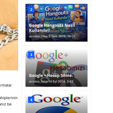
Google Hangouts Nasıl
Kullanılır?
access_time
5 Tem 2015, 18:01
Google + Hesap Silme
access_time
14 Eyl 2014, 2:43
ırmalar
hiplerinin
anız be