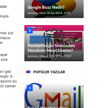
kadar
Google Buzz Nedir?
access_time
18 Eyl 2014, 2:50
luyla
mlar sizi
olayca
an
PembePanjur Sitesinden
Hesabımı Nasıl Silerim?
hayal
access_time
6 Ağu 2015, 11:57
 size
ri gibi
POPÜLER YAZILAR
iştir. E-
yazılımı bu
Sizi zaman