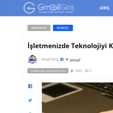
google-site-verification=vqSI0upH550kabR5X8xpjMYieaXmuBueYg
GIRIŞ
ANASAYFA
GÜNCEL
İşletmenizde Teknolojiyi 
email
Gmail Giriş
2 dakikada okuyabilirsiniz
1695
|
0