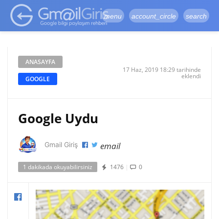
google-site-
verification=vqSI0upH550kabR5X8xpjMYieaXmuBueYgCJBW3uetM
menu
account_circle
search
ANASAYFA
17 Haz, 2019 18:29 tarihinde
eklendi
GOOGLE
Google Uydu
email
Gmail Giriş
1 dakikada okuyabilirsiniz
1476
|
0