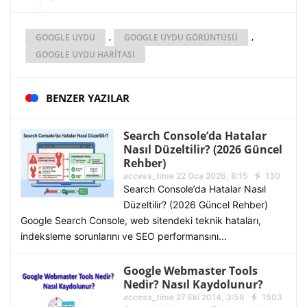
,
,
GOOGLE UYDU
GOOGLE UYDU GÖRÜNTÜSÜ
GOOGLE UYDU HARITASI
BENZER YAZILAR
Search Console’da Hatalar
Nasıl Düzeltilir? (2026 Güncel
Rehber)
access_time
22 Oca 2026, 8:15
130
Search Console’da Hatalar Nasıl
Düzeltilir? (2026 Güncel Rehber)
Google Search Console, web sitendeki teknik hataları,
indeksleme sorunlarını ve SEO performansını...
Google Webmaster Tools
Nedir? Nasıl Kaydolunur?
access_time
27 Eki 2014, 3:56
1503