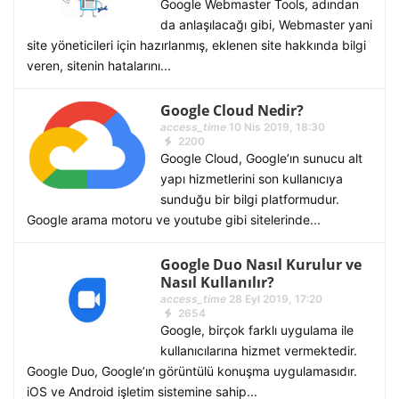
Google Webmaster Tools, adından
da anlaşılacağı gibi, Webmaster yani
site yöneticileri için hazırlanmış, eklenen site hakkında bilgi
veren, sitenin hatalarını...
Google Cloud Nedir?
access_time
10 Nis 2019, 18:30
2200
Google Cloud, Google’ın sunucu alt
yapı hizmetlerini son kullanıcıya
sunduğu bir bilgi platformudur.
Google arama motoru ve youtube gibi sitelerinde...
Google Duo Nasıl Kurulur ve
Nasıl Kullanılır?
access_time
28 Eyl 2019, 17:20
2654
Google, birçok farklı uygulama ile
kullanıcılarına hizmet vermektedir.
Google Duo, Google’ın görüntülü konuşma uygulamasıdır.
iOS ve Android işletim sistemine sahip...