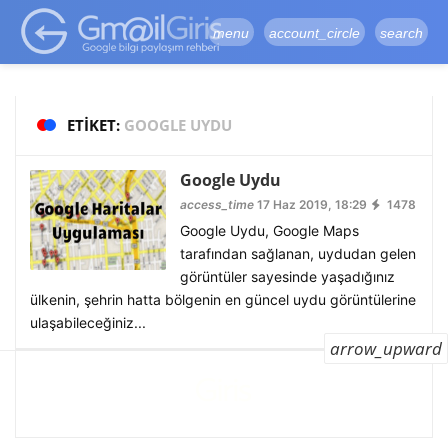
google-site-
verification=vqSI0upH550kabR5X8xpjMYieaXmuBueYgCJBW3uetM
menu
account_circle
search
ETIKET:
GOOGLE UYDU
Google Uydu
access_time
17 Haz 2019, 18:29
1478
Google Uydu, Google Maps
tarafından sağlanan, uydudan gelen
görüntüler sayesinde yaşadığınız
ülkenin, şehrin hatta bölgenin en güncel uydu görüntülerine
ulaşabileceğiniz...
arrow_upward