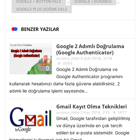
,
,
GOOGLE + BUTTON EKLE
GOOGLE + DÜĞMESI
GOOGLE PLUS DÜĞME EKLE
BENZER YAZILAR
Google 2 Adımlı Doğrulama
(Google Authenticator)
access_time
4 Şub 2016, 21:16
3585
Google 2 Adımlı Doğrulama ve
Google Authenticator programını
kullanarak hesabınızı daha fazla güvene alabilirsiniz. 2
adımlı ile doğrulama işlemi sayesinde...
Gmail Kayıt Olma Teknikleri
access_time
2 Kas 2014, 2:15
1677
Gmail, Google tarafından geliştirilmiş
ve dünya üzerinde en çok tercih
edilen bir e-posta sistemidir. Google
hizmetlerini kullanmak için bir Gmail...