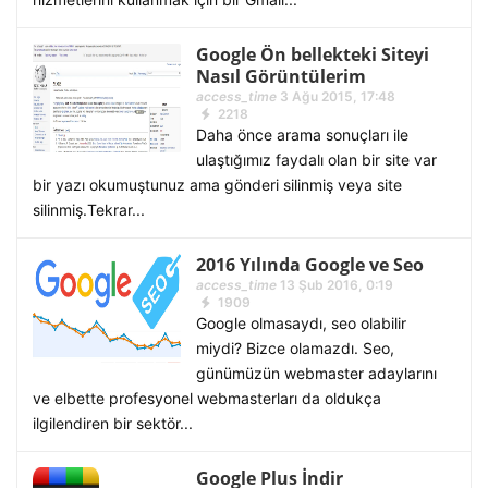
Google Ön bellekteki Siteyi
Nasıl Görüntülerim
access_time
3 Ağu 2015, 17:48
2218
Daha önce arama sonuçları ile
ulaştığımız faydalı olan bir site var
bir yazı okumuştunuz ama gönderi silinmiş veya site
silinmiş.Tekrar...
2016 Yılında Google ve Seo
access_time
13 Şub 2016, 0:19
1909
Google olmasaydı, seo olabilir
miydi? Bizce olamazdı. Seo,
günümüzün webmaster adaylarını
ve elbette profesyonel webmasterları da oldukça
ilgilendiren bir sektör...
Google Plus İndir