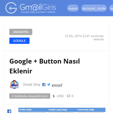
google-site-
verification=vqSI0upH550kabR5X8xpjMYieaXmuBueYgCJBW3uetM
menu
account_circle
s
ANASAYFA
23 Eki, 2014 22:41 tarihinde
eklendi
GOOGLE
Google + Button Nasıl
Eklenir
email
Gmail Giriş
2 dakikada okuyabilirsiniz
2392
|
0