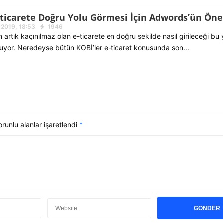
E-ticarete Doğru Yolu Görmesi İçin Adwords’ün Ön
 2019, 18:53
1946
in artık kaçınılmaz olan e-ticarete en doğru şekilde nasıl girileceği bu
uyor. Neredeyse bütün KOBİ’ler e-ticaret konusunda son...
unlu alanlar işaretlendi
*
GONDER