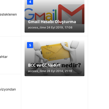
desteklenen
Gmail Hesabı Oluşturma
access_time
24 Eyl 2019, 17:08
ahtar
BCC ve CC Nedir?
access_time
28 Eyl 2014, 21:19
evizyondan