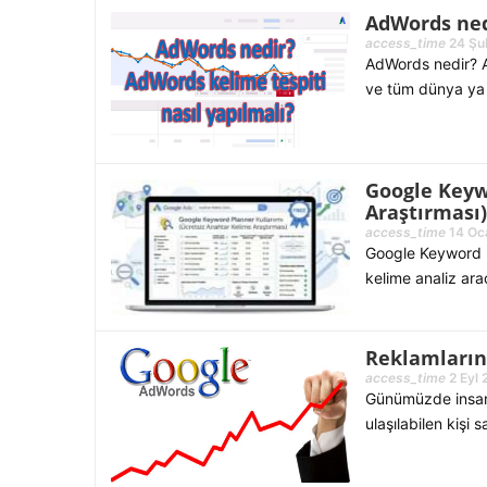
AdWords ned
access_time
24 Şu
AdWords nedir? A
ve tüm dünya ya 
Google Keyw
Araştırması)
access_time
14 Oc
Google Keyword P
kelime analiz ara
Reklamların
access_time
2 Eyl 
Günümüzde insanla
ulaşılabilen kişi 