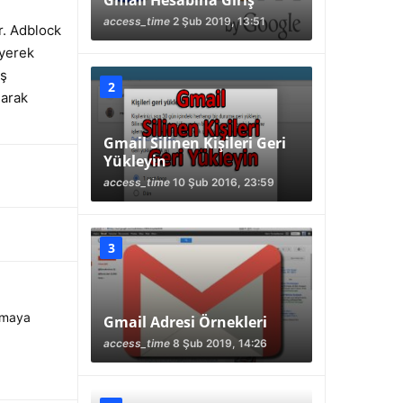
Gmail Hesabına Giriş
access_time
2 Şub 2019, 13:51
r. Adblock
eyerek
üş
larak
Gmail Silinen Kişileri Geri
Yükleyin
access_time
10 Şub 2016, 23:59
atmaya
Gmail Adresi Örnekleri
access_time
8 Şub 2019, 14:26