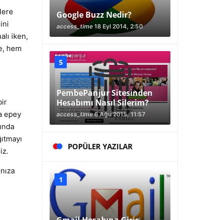
lere
Google Buzz Nedir?
ini
access_time
18 Eyl 2014, 2:50
alı iken,
le, hem
PembePanjur Sitesinden
ir
Hesabımı Nasıl Silerim?
a epey
access_time
6 Ağu 2015, 11:57
rında
ğıtmayı
POPÜLER YAZILAR
iz.
ınıza