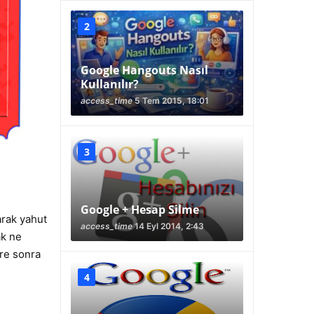
Google Hangouts Nasıl
Kullanılır?
access_time
5 Tem 2015, 18:01
Google + Hesap Silme
arak yahut
access_time
14 Eyl 2014, 2:43
ak ne
re sonra