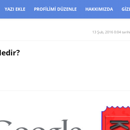
CJBW3uetM
YAZI EKLE
PROFILIMI DÜZENLE
HAKKIMIZDA
GIZ
13 Şub, 2016 0:04 tarih
edir?