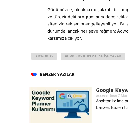
Günümüzde, oldukça meşakkatli bir progr
ve türevindeki programlar sadece reklam
sitenizin reklamını engelleyebiliyor. B
durumda, ancak her şeye rağmen; Adwords
karşımıza çıkıyor.
,
ADWORDS
ADWORDS KUPONU NE IŞE YARAR
BENZER YAZILAR
Google Keywo
access_time
7 Mar
Anahtar kelime a
benzer. Bazen tu