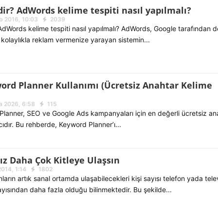
ir? AdWords kelime tespiti nasıl yapılmalı?
b 2016, 10:03
2039
dWords kelime tespiti nasıl yapılmalı? AdWords, Google tarafından 
kolaylıkla reklam vermenize yarayan sistemin...
ord Planner Kullanımı (Ücretsiz Anahtar Kelime
a 2026, 6:58
115
lanner, SEO ve Google Ads kampanyaları için en değerli ücretsiz an
cıdır. Bu rehberde, Keyword Planner’ı...
ız Daha Çok Kitleye Ulaşsın
2014, 1:14
1802
rın artık sanal ortamda ulaşabilecekleri kişi sayısı telefon yada tel
sayısından daha fazla olduğu bilinmektedir. Bu şekilde...