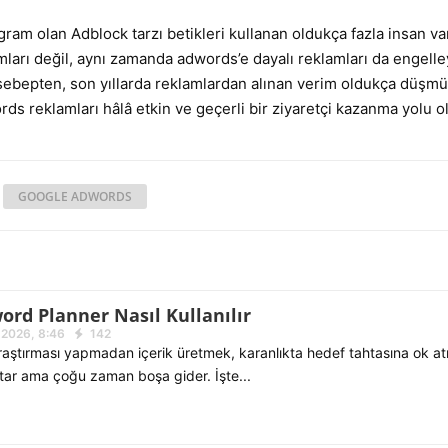
am olan Adblock tarzı betikleri kullanan oldukça fazla insan va
ları değil, aynı zamanda adwords’e dayalı reklamları da engell
u sebepten, son yıllarda reklamlardan alınan verim oldukça düşm
 reklamları hâlâ etkin ve geçerli bir ziyaretçi kazanma yolu o
,
GOOGLE ADWORDS
rd Planner Nasıl Kullanılır
 2026, 8:46
142
raştırması yapmadan içerik üretmek, karanlıkta hedef tahtasına ok 
tar ama çoğu zaman boşa gider. İşte...