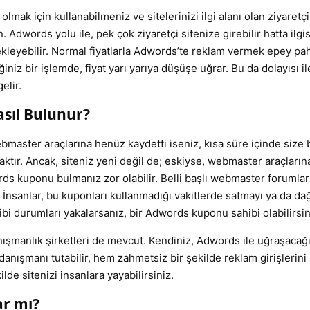
mak için kullanabilmeniz ve sitelerinizi ilgi alanı olan ziyaretçi
dwords yolu ile, pek çok ziyaretçi sitenize girebilir hatta ilgis
 ekleyebilir. Normal fiyatlarla Adwords’te reklam vermek epey pah
iniz bir işlemde, fiyat yarı yarıya düşüşe uğrar. Bu da dolayısı i
elir.
sıl Bulunur?
bmaster araçlarına henüz kaydetti iseniz, kısa süre içinde size b
ır. Ancak, siteniz yeni değil de; eskiyse, webmaster araçların
rds kuponu bulmanız zor olabilir. Belli başlı webmaster forumla
. İnsanlar, bu kuponları kullanmadığı vakitlerde satmayı ya da da
gibi durumları yakalarsanız, bir Adwords kuponu sahibi olabilirsin
nışmanlık şirketleri de mevcut. Kendiniz, Adwords ile uğraşacağ
ışmanı tutabilir, hem zahmetsiz bir şekilde reklam girişlerini
lde sitenizi insanlara yayabilirsiniz.
ar mı?