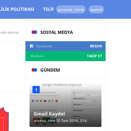
LILIK POLITIKASI
TELIF
account_circle
search
SOSYAL MEDYA
inde eklendi
Facebook
BEGEN
Medium
TAKIP ET
GÜNDEM
Gmail Kaydol
access_time
15 Tem 2014, 2:14