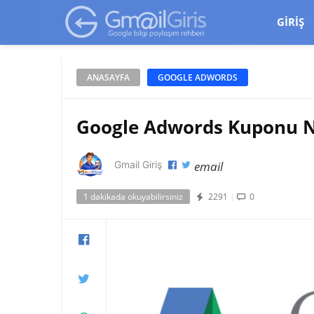
google-site-verification=vqSI0upH550kabR5X8xpjMYieaXmuBueYg
GIRIŞ
ANASAYFA
GOOGLE ADWORDS
Google Adwords Kuponu N
email
Gmail Giriş
1 dakikada okuyabilirsiniz
2291
|
0