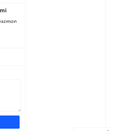
emi
 yazımızın