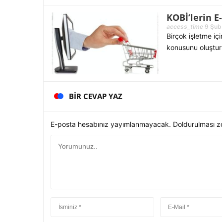
KOBİ’lerin 
access_time
9 Şub
Birçok işletme iç
konusunu oluştur
BIR CEVAP YAZ
E-posta hesabınız yayımlanmayacak. Doldurulması zor