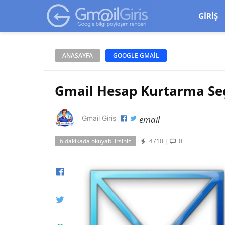
google-site-verification=vqSI0upH550kabR5X8xpjMYieaXmuBueYg
GIRIŞ
ANASAYFA
GOOGLE GMAIL
Gmail Hesap Kurtarma Se
email
Gmail Giriş
6 dakikada okuyabilirsiniz
4710
|
0