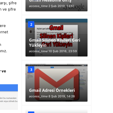
Gmail Hesabına Giriş
rşı, şifre
access_time
2 Şub 2019, 13:51
 ve şifre
lere
ernet
Gmail Silinen Kişileri Geri
n
Yükleyin
nız.
access_time
10 Şub 2016, 23:59
r ve
Gmail Adresi Örnekleri
access_time
8 Şub 2019, 14:26