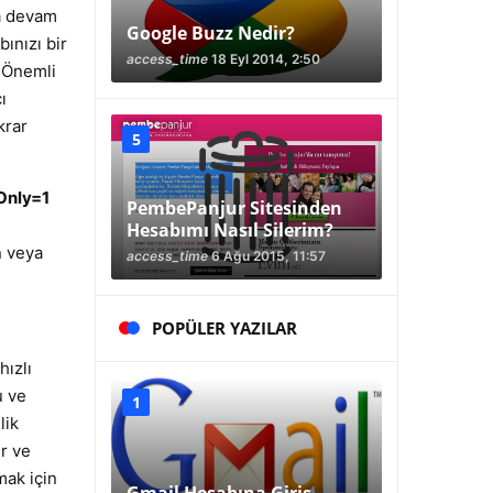
a devam
Google Buzz Nedir?
ınızı bir
access_time
18 Eyl 2014, 2:50
 Önemli
ı
krar
Only=1
PembePanjur Sitesinden
Hesabımı Nasıl Silerim?
n veya
access_time
6 Ağu 2015, 11:57
POPÜLER YAZILAR
ızlı
u ve
lik
r ve
mak için