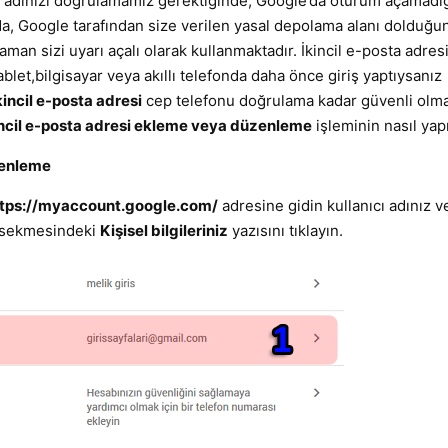
ıcı adınızı doğrulamamız gerektiğinde, Google’da oturum açamadığ
a, Google tarafından size verilen yasal depolama alanı dolduğu
aman sizi uyarı açalı olarak kullanmaktadır. İkincil e-posta adres
ablet,bilgisayar veya akıllı telefonda daha önce giriş yaptıysanız
kincil e-posta adresi
cep telefonu doğrulama kadar güvenli olma
incil e-posta adresi ekleme veya düzenleme
işleminin nasıl yap
zenleme
tps://myaccount.google.com/
adresine gidin kullanıcı adınız ve
sekmesindeki
Kişisel bilgileriniz
yazısını tıklayın.