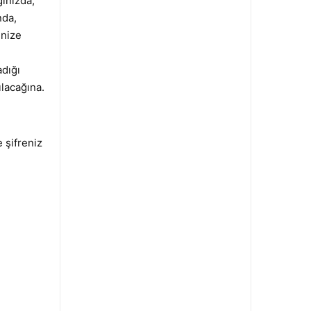
ınızda,
nda,
inize
dığı
ılacağına.
 şifreniz