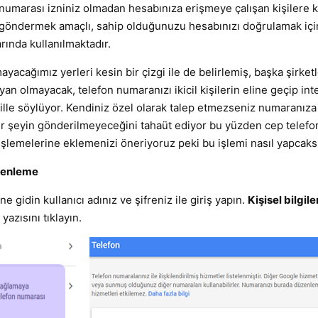
numarası izniniz olmadan hesabınıza erişmeye çalışan kişilere ka
 göndermek amaçlı, sahip olduğunuzu hesabınızı doğrulamak için
arında kullanılmaktadır.
acağımız yerleri kesin bir çizgi ile de belirlemiş, başka şirket
an olmayacak, telefon numaranızı ikicil kişilerin eline geçip int
ille söylüyor. Kendiniz özel olarak talep etmezseniz numaranıza
bir şeyin gönderilmeyeceğini tahaüt ediyor bu yüzden cep telefo
şlemelerine eklemenizi öneriyoruz peki bu işlemi nasıl yapcaksı
zenleme
e gidin kullanıcı adınız ve şifreniz ile giriş yapın.
Kişisel bilgile
yazısını tıklayın.