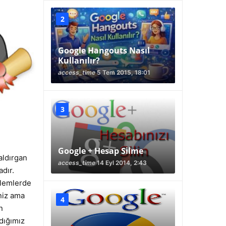
Google Hangouts Nasıl
Kullanılır?
access_time
5 Tem 2015, 18:01
Google + Hesap Silme
aldırgan
access_time
14 Eyl 2014, 2:43
dır.
şlemlerde
niz ama
n
dığımız