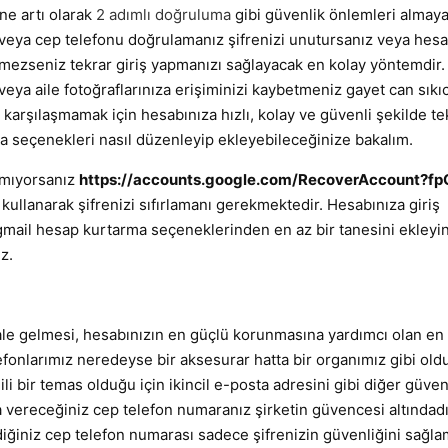
ne artı olarak
2 adımlı doğruluma
gibi güvenlik önlemleri almay
eya cep telefonu doğrulamanız şifrenizi unutursanız veya hesab
mezseniz tekrar giriş yapmanızı sağlayacak en kolay yöntemdir.
eya aile fotoğraflarınıza erişiminizi kaybetmeniz gayet can sıkıc
 karşılaşmamak için hesabınıza hızlı, kolay ve güvenli şekilde te
ma seçenekleri nasıl düzenleyip ekleyebileceğinize bakalım.
amıyorsanız
https://accounts.google.com/RecoverAccount?fp
lanarak şifrenizi sıfırlamanı gerekmektedir. Hesabınıza giriş
gmail hesap kurtarma seçeneklerinden en az bir tanesini ekleyi
z.
le gelmesi, hesabınızın en güçlü korunmasına yardımcı olan en h
fonlarımız neredeyse bir aksesurar hatta bir organımız gibi old
i bir temas olduğu için ikincil e-posta adresini gibi diğer güven
a vereceğiniz cep telefon numaranız şirketin güvencesi altındadı
iğiniz cep telefon numarası sadece şifrenizin güvenliğini sağla