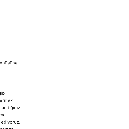
 menüsüne
ibi
ndermek
llandığınız
mail
e ediyoruz.