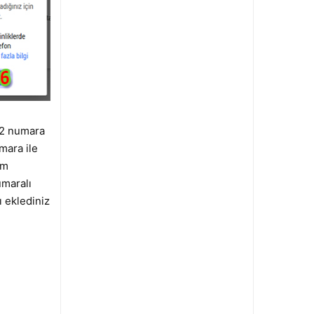
 2 numara
mara ile
ım
umaralı
ı eklediniz