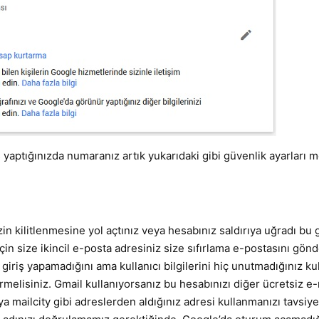
ş yaptığınızda numaranız artık yukarıdaki gibi güvenlik ayarları
zin kilitlenmesine yol açtınız veya hesabınız saldırıya uğradı bu g
için size ikincil e-posta adresiniz size sıfırlama e-postasını gö
ık giriş yapamadığını ama kullanıcı bilgilerini hiç unutmadığınız ku
melisiniz. Gmail kullanıyorsanız bu hesabınızı diğer ücretsiz e-
a mailcity gibi adreslerden aldığınız adresi kullanmanızı tavsiy