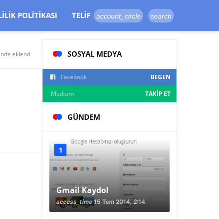
LILIK POLITIKASI
TELIF
account_circle
search
SOSYAL MEDYA
inde eklendi
Facebook
BEGEN
Medium
TAKIP ET
GÜNDEM
Gmail Kaydol
access_time
15 Tem 2014, 2:14