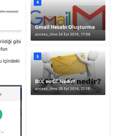
Gmail Hesabı Oluşturma
access_time
24 Eyl 2019, 17:08
ldiği gibi
efon
u içindeki
BCC ve CC Nedir?
access_time
28 Eyl 2014, 21:19