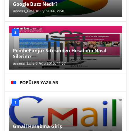
Google Buzz Nedir?
access_time
18 Eyl 2014, 2:50
PembePanjur Sitesinden Hesabımı Nasıl
Silerim?
access_time
6 Ağu 2015, 11:57
POPÜLER YAZILAR
Gmail Hesabına Giriş