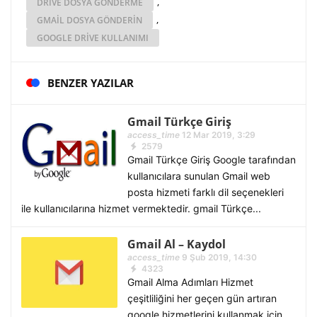
,
DRIVE DOSYA GÖNDERME
,
GMAIL DOSYA GÖNDERIN
GOOGLE DRIVE KULLANIMI
BENZER YAZILAR
Gmail Türkçe Giriş
access_time
12 Mar 2019, 3:29
2579
Gmail Türkçe Giriş Google tarafından
kullanıcılara sunulan Gmail web
posta hizmeti farklı dil seçenekleri
ile kullanıcılarına hizmet vermektedir. gmail Türkçe...
Gmail Al – Kaydol
access_time
9 Şub 2019, 14:30
4323
Gmail Alma Adımları Hizmet
çeşitliliğini her geçen gün artıran
google hizmetlerini kullanmak için