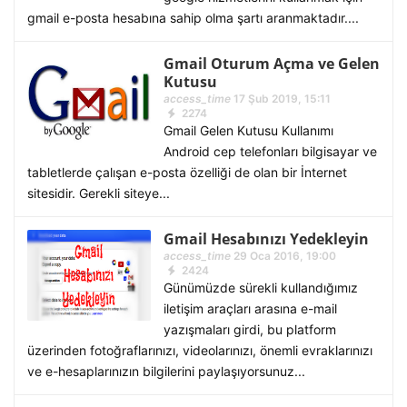
gmail e-posta hesabına sahip olma şartı aranmaktadır....
Gmail Oturum Açma ve Gelen
Kutusu
access_time
17 Şub 2019, 15:11
2274
Gmail Gelen Kutusu Kullanımı
Android cep telefonları bilgisayar ve
tabletlerde çalışan e-posta özelliği de olan bir İnternet
sitesidir. Gerekli siteye...
Gmail Hesabınızı Yedekleyin
access_time
29 Oca 2016, 19:00
2424
Günümüzde sürekli kullandığımız
iletişim araçları arasına e-mail
yazışmaları girdi, bu platform
üzerinden fotoğraflarınızı, videolarınızı, önemli evraklarınızı
ve e-hesaplarınızın bilgilerini paylaşıyorsunuz...