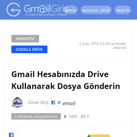
google-site-
verification=vqSI0upH550kabR5X8xpjMYieaXmuBueYgCJBW3uetM
menu
account_circle
search
ANASAYFA
5 Şub, 2016 23:28 tarihinde
eklendi
GOOGLE DRIVE
Gmail Hesabınızda Drive
Kullanarak Dosya Gönderin
email
Gmail Giriş
2 dakikada okuyabilirsiniz
2492
|
0