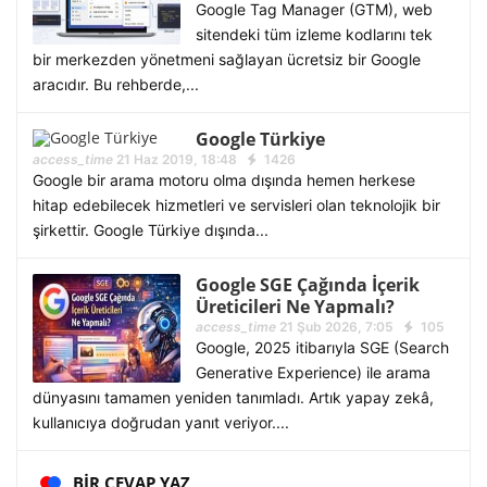
Google Tag Manager (GTM), web
sitendeki tüm izleme kodlarını tek
bir merkezden yönetmeni sağlayan ücretsiz bir Google
aracıdır. Bu rehberde,...
Google Türkiye
access_time
21 Haz 2019, 18:48
1426
Google bir arama motoru olma dışında hemen herkese
hitap edebilecek hizmetleri ve servisleri olan teknolojik bir
şirkettir. Google Türkiye dışında...
Google SGE Çağında İçerik
Üreticileri Ne Yapmalı?
access_time
21 Şub 2026, 7:05
105
Google, 2025 itibarıyla SGE (Search
Generative Experience) ile arama
dünyasını tamamen yeniden tanımladı. Artık yapay zekâ,
kullanıcıya doğrudan yanıt veriyor....
BIR CEVAP YAZ