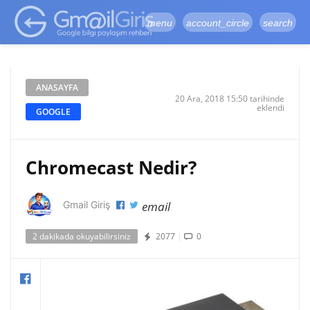
google-site-
verification=vqSI0upH550kabR5X8xpjMYieaXmuBueYgCJBW3uetM
menu
account_circle
search
ANASAYFA
20 Ara, 2018 15:50 tarihinde
eklendi
GOOGLE
Chromecast Nedir?
email
Gmail Giriş
2 dakikada okuyabilirsiniz
2077
|
0