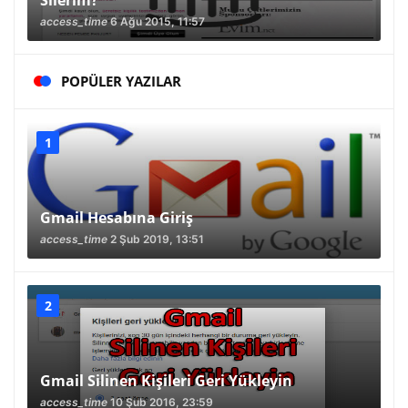
Silerim?
access_time
6 Ağu 2015, 11:57
POPÜLER YAZILAR
Gmail Hesabına Giriş
access_time
2 Şub 2019, 13:51
Gmail Silinen Kişileri Geri Yükleyin
access_time
10 Şub 2016, 23:59