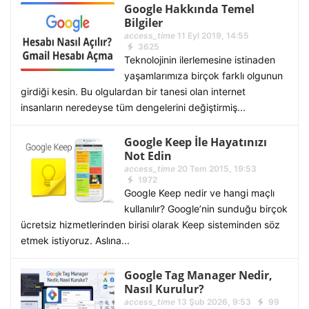
Google Hakkında Temel
Bilgiler
access_time
11 Eyl 2019, 14:55
3625
Teknolojinin ilerlemesine istinaden
yaşamlarımıza birçok farklı olgunun
girdiği kesin. Bu olgulardan bir tanesi olan internet
insanların neredeyse tüm dengelerini değiştirmiş...
Google Keep İle Hayatınızı
Not Edin
access_time
20 Tem 2015, 19:53
1972
Google Keep nedir ve hangi maçlı
kullanılır? Google’nin sunduğu birçok
ücretsiz hizmetlerinden birisi olarak Keep sisteminden söz
etmek istiyoruz. Aslına...
Google Tag Manager Nedir,
Nasıl Kurulur?
access_time
13 Şub 2026, 9:53
99