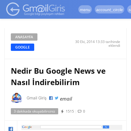
google-site-
verification=vqSI0upH550kabR5X8xpjMYieaXmuBueYgCJBW3uetM
menu
account_circle
s
ANASAYFA
30 Eki, 2014 13:33 tarihinde
eklendi
GOOGLE
Nedir Bu Google News ve
Nasıl İndirebilirim
email
Gmail Giriş
3 dakikada okuyabilirsiniz
1515
|
0