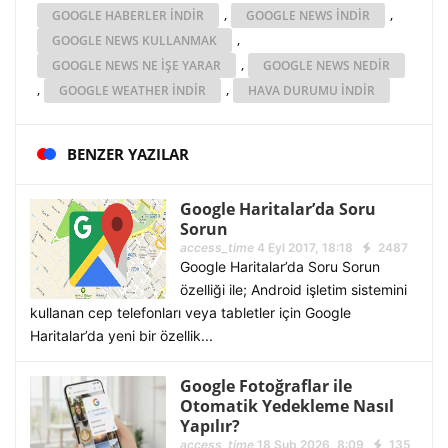
,
,
GOOGLE HABERLER INDIR
GOOGLE NEWS INDIR
,
GOOGLE NEWS KULLANMAK
,
GOOGLE NEWS NE IŞE YARAR
GOOGLE NEWS NEDIR
,
,
GOOGLE WEATHER INDIR
HAVA DURUMU INDIR
BENZER YAZILAR
Google Haritalar’da Soru
Sorun
access_time
4 Eyl 2017, 18:18
2487
Google Haritalar’da Soru Sorun
özelliği ile; Android işletim sistemini
kullanan cep telefonları veya tabletler için Google
Haritalar’da yeni bir özellik...
Google Fotoğraflar ile
Otomatik Yedekleme Nasıl
Yapılır?
access_time
18 Şub 2026, 8:09
135