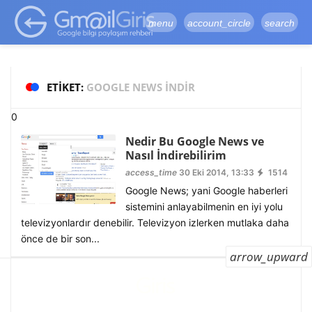
google-site-
verification=vqSI0upH550kabR5X8xpjMYieaXmuBueYgCJBW3uetM
menu
account_circle
search
ETIKET:
GOOGLE NEWS INDIR
0
Nedir Bu Google News ve
Nasıl İndirebilirim
access_time
30 Eki 2014, 13:33
1514
Google News; yani Google haberleri
sistemini anlayabilmenin en iyi yolu
televizyonlardır denebilir. Televizyon izlerken mutlaka daha
önce de bir son...
arrow_upward