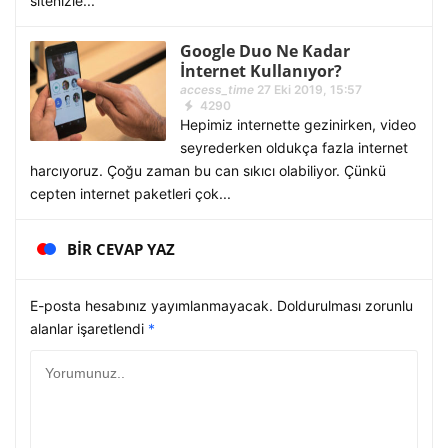
sitenizle...
Google Duo Ne Kadar
İnternet Kullanıyor?
access_time
27 Eki 2019, 15:57
4290
Hepimiz internette gezinirken, video
seyrederken oldukça fazla internet
harcıyoruz. Çoğu zaman bu can sıkıcı olabiliyor. Çünkü
cepten internet paketleri çok...
BIR CEVAP YAZ
E-posta hesabınız yayımlanmayacak. Doldurulması zorunlu
alanlar işaretlendi
*