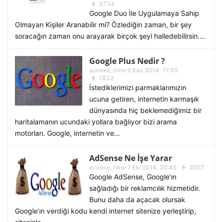
3734
Google Duo İle Uygulamaya Sahip
Olmayan Kişiler Aranabilir mi? Özlediğin zaman, bir şey
soracağın zaman onu arayarak birçok şeyi halledebilirsin....
Google Plus Nedir ?
access_time
2 Kas 2014, 17:55
1832
İstediklerimizi parmaklarımızın
ucuna getiren, internetin karmaşık
dünyasında hiç beklemediğimiz bir
haritalamanın ucundaki yollara bağlıyor bizi arama
motorları. Google, internetin ve...
AdSense Ne İşe Yarar
access_time
7 Eki 2014, 20:45
2007
Google AdSense, Google’ın
sağladığı bir reklamcılık hizmetidir.
Bunu daha da açacak olursak
Google’ın verdiği kodu kendi internet sitenize yerleştirip,