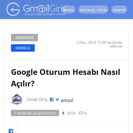
google-site-
verification=vqSI0upH550kabR5X8xpjMYieaXmuBueYgCJBW3uetM
menu
account_circle
search
ANASAYFA
2 Haz, 2019 13:36 tarihinde
eklendi
GOOGLE
Google Oturum Hesabı Nasıl
Açılır?
email
Gmail Giriş
2 dakikada okuyabilirsiniz
2016
|
0