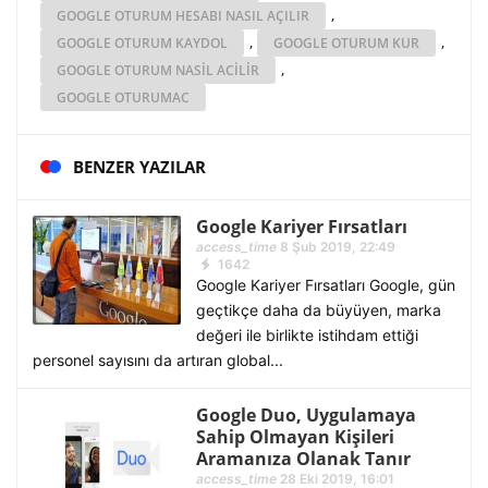
,
GOOGLE OTURUM HESABI NASIL AÇILIR
,
,
GOOGLE OTURUM KAYDOL
GOOGLE OTURUM KUR
,
GOOGLE OTURUM NASIL ACILIR
GOOGLE OTURUMAC
BENZER YAZILAR
Google Kariyer Fırsatları
access_time
8 Şub 2019, 22:49
1642
Google Kariyer Fırsatları Google, gün
geçtikçe daha da büyüyen, marka
değeri ile birlikte istihdam ettiği
personel sayısını da artıran global...
Google Duo, Uygulamaya
Sahip Olmayan Kişileri
Aramanıza Olanak Tanır
access_time
28 Eki 2019, 16:01