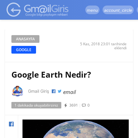
google-site-
verification=vqSI0upH550kabR5X8xpjMYieaXmuBueYgCJBW3uetM
menu
account_circle
ANASAYFA
5 Kas, 2018 23:01 tarihinde
eklendi
GOOGLE
Google Earth Nedir?
email
Gmail Giriş
1 dakikada okuyabilirsiniz
3691
|
0