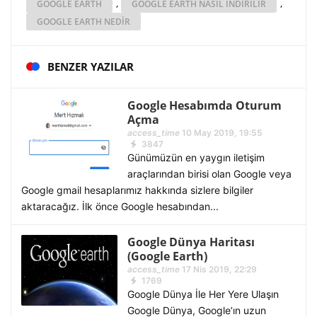
,
,
GOOGLE EARTH
GOOGLE EARTH NASIL INDIRILIR
GOOGLE EARTH NEDIR
BENZER YAZILAR
Google Hesabımda Oturum
Açma
access_time
10 May 2019, 19:55
3847
Günümüzün en yaygın iletişim
araçlarından birisi olan Google veya
Google gmail hesaplarımız hakkında sizlere bilgiler
aktaracağız. İlk önce Google hesabından...
Google Dünya Haritası
(Google Earth)
access_time
17 Nis 2019, 22:29
1769
Google Dünya İle Her Yere Ulaşın
Google Dünya, Google’ın uzun