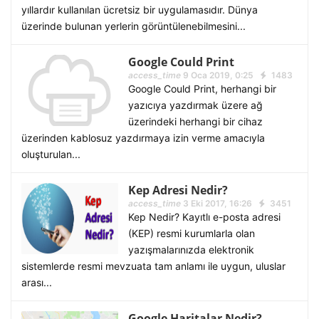
yıllardır kullanılan ücretsiz bir uygulamasıdır. Dünya
üzerinde bulunan yerlerin görüntülenebilmesini...
Google Could Print
access_time
9 Oca 2019, 0:25
1483
Google Could Print, herhangi bir
yazıcıya yazdırmak üzere ağ
üzerindeki herhangi bir cihaz
üzerinden kablosuz yazdırmaya izin verme amacıyla
oluşturulan...
Kep Adresi Nedir?
access_time
3 Eki 2017, 16:26
3451
Kep Nedir? Kayıtlı e-posta adresi
(KEP) resmi kurumlarla olan
yazışmalarınızda elektronik
sistemlerde resmi mevzuata tam anlamı ile uygun, uluslar
arası...
Google Haritalar Nedir?