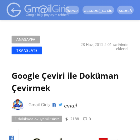
google-site-
verification=vqSI0upH550kabR5X8xpjMYieaXmuBueYgCJBW3uetM
menu
account_circle
search
ANASAYFA
28 Haz, 2015 5:01 tarihinde
eklendi
TRANSLATE
Google Çeviri ile Doküman
Çevirmek
email
Gmail Giriş
1 dakikada okuyabilirsiniz
2188
|
0