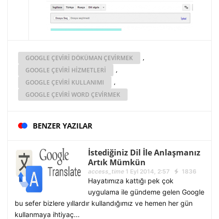
,
GOOGLE ÇEVIRI DÖKÜMAN ÇEVIRMEK
,
GOOGLE ÇEVIRI HIZMETLERI
,
GOOGLE ÇEVIRI KULLANIMI
GOOGLE ÇEVIRI WORD ÇEVIRMEK
BENZER YAZILAR
İstediğiniz Dil İle Anlaşmanız
Artık Mümkün
access_time
1 Eyl 2014, 2:57
1836
Hayatımıza kattığı pek çok
uygulama ile gündeme gelen Google
bu sefer bizlere yıllardır kullandığımız ve hemen her gün
kullanmaya ihtiyaç...