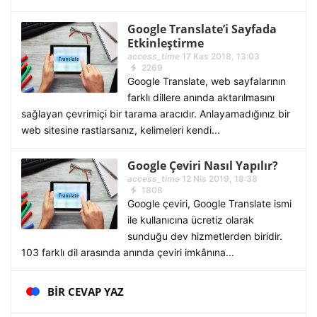
Google Translate’i Sayfada
Etkinleştirme
access_time
17 Kas 2018, 13:03
2269
Google Translate, web sayfalarının
farklı dillere anında aktarılmasını
sağlayan çevrimiçi bir tarama aracıdır. Anlayamadığınız bir
web sitesine rastlarsanız, kelimeleri kendi...
Google Çeviri Nasıl Yapılır?
access_time
12 Nis 2019, 18:38
1808
Google çeviri, Google Translate ismi
ile kullanıcına ücretiz olarak
sunduğu dev hizmetlerden biridir.
103 farklı dil arasında anında çeviri imkânına...
BIR CEVAP YAZ