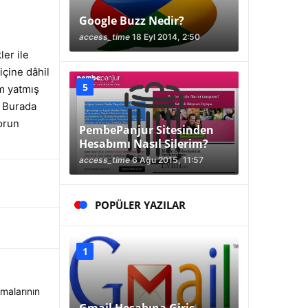
Google Buzz Nedir?
access_time
18 Eyl 2014, 2:50
er ile
içine dâhil
m yatmış
. Burada
orun
PembePanjur Sitesinden
Hesabımı Nasıl Silerim?
access_time
6 Ağu 2015, 11:57
POPÜLER YAZILAR
malarının