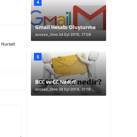
Gmail Hesabı Oluşturma
access_time
24 Eyl 2019, 17:08
n Nurseli
BCC ve CC Nedir?
access_time
28 Eyl 2014, 21:19