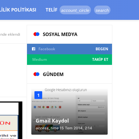
LILIK POLITIKASI
TELIF
account_circle
search
SOSYAL MEDYA
inde eklendi
Facebook
BEGEN
Medium
TAKIP ET
GÜNDEM
Gmail Kaydol
access_time
15 Tem 2014, 2:14