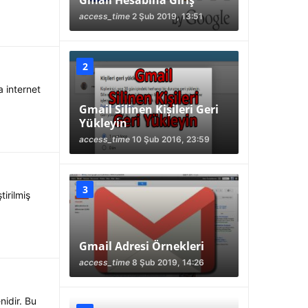
Gmail Hesabına Giriş
access_time
2 Şub 2019, 13:51
a internet
Gmail Silinen Kişileri Geri
Yükleyin
access_time
10 Şub 2016, 23:59
tirilmiş
Gmail Adresi Örnekleri
access_time
8 Şub 2019, 14:26
idir. Bu