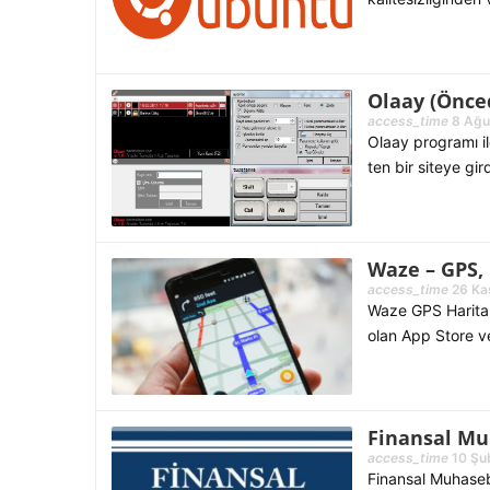
Olaay (Önced
access_time
8 Ağu
Olaay programı il
ten bir siteye gi
Waze – GPS, 
access_time
26 Kas
Waze GPS Haritalar
olan App Store ve
Finansal M
access_time
10 Şu
Finansal Muhaseb