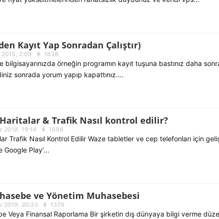
en Kayıt Yap Sonradan Çalıştır)
 2015, 2:09
1836
e bilgisayarınızda örneğin programın kayıt tuşuna bastınız daha sonr
rdiniz sonrada yorum yapıp kapattınız....
Haritalar & Trafik Nasıl kontrol edilir?
 2018, 19:14
1698
 Trafik Nasıl Kontrol Edilir Waze tabletler ve cep telefonları için geliş
 Google Play’...
uhasebe ve Yönetim Muhasebesi
b 2019, 20:33
1379
e Veya Finansal Raporlama Bir şirketin dış dünyaya bilgi verme düzen