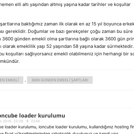
hemen elli altı yaşından altmış yaşına kadar tarihler ve koşullar
rtlarına baktığımız zaman ilk olarak en az 15 yıl boyunca erkekl
ması gereklidir. Doğumlar ve bazı gerekçeler çoğu zaman bu süre 
n 3600 günden emekli olma şartlarına bağlı olarak 3600 gün pri
klı olarak emeklilik yaşı 52 yaşından 58 yaşına kadar sürmektedir
bu koşulları sağlıyorsanız emekli olabilmeniz için herhangi bir s
mümkündür.
,
EN EMEKLI
3600 GÜNDEN EMEKLI ŞARTLARI
oncube loader kurulumu
b 2016, 23:28
2346
 loader kurulumu, ioncube loader kurulumu, kullandığınız hosting fir
 ve fiyat yükseltmelerinden rahatsızlık duydunuz ve kendi vps...