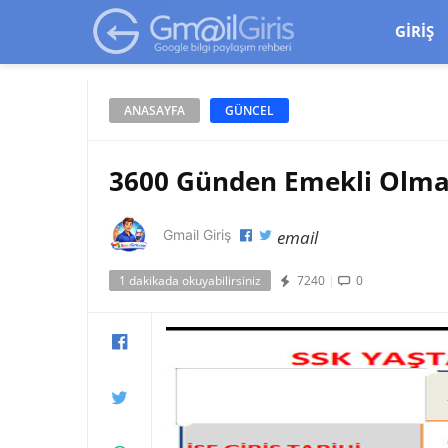
google-site-verification=vqSI0upH550kabR5X8xpjMYieaXmuBueYg
GIRIŞ
ANASAYFA
GÜNCEL
3600 Günden Emekli Olma 
email
Gmail Giriş
1 dakikada okuyabilirsiniz
7240
|
0