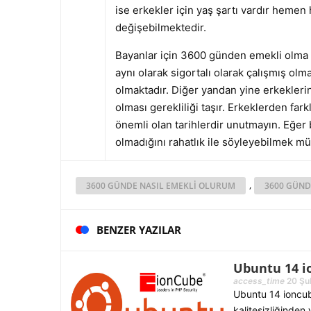
ise erkekler için yaş şartı vardır hemen 
değişebilmektedir.
Bayanlar için 3600 günden emekli olma şa
aynı olarak sigortalı olarak çalışmış ol
olmaktadır. Diğer yandan yine erkekleri
olması gerekliliği taşır. Erkeklerden far
önemli olan tarihlerdir unutmayın. Eğer 
olmadığını rahatlık ile söyleyebilmek 
,
3600 GÜNDE NASIL EMEKLI OLURUM
3600 GÜND
BENZER YAZILAR
Ubuntu 14 i
access_time
20 Şu
Ubuntu 14 ioncube
kalitesizliğinden