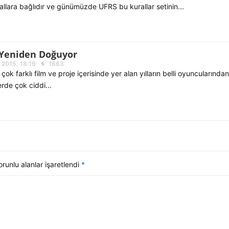
allara bağlıdır ve günümüzde UFRS bu kurallar setinin...
z Yeniden Doğuyor
 2015, 18:19
1863
ir çok farklı film ve proje içerisinde yer alan yılların belli oyuncularında
rde çok ciddi...
unlu alanlar işaretlendi
*