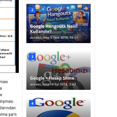
Google Hangouts Nasıl
Kullanılır?
access_time
5 Tem 2015, 18:01
Google + Hesap Silme
lması
access_time
14 Eyl 2014, 2:43
a
le
alışması
tlarından
olma şartı