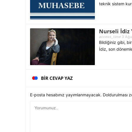
teknik sistem kur
Nurseli İdi
access_time
3 Ağu
Bildiğiniz gibi, b
İdiz, son dönemle
BIR CEVAP YAZ
E-posta hesabınız yayımlanmayacak. Doldurulması zor