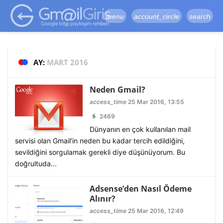
google-site-
verification=vqSI0upH550kabR5X8xpjMYieaXmuBueYgCJBW3uetM
menu
account_circle
search
AY:
MART 2016
Neden Gmail?
access_time
25 Mar 2016, 13:55
2469
Dünyanın en çok kullanılan mail
servisi olan Gmail’in neden bu kadar tercih edildiğini,
sevildiğini sorgulamak gerekli diye düşünüyorum. Bu
doğrultuda...
Adsense’den Nasıl Ödeme
Alınır?
access_time
25 Mar 2016, 12:49