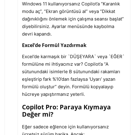
Windows 11 kullanıyorsanız Copilot’a “Karanlık
modu aç”, “Ekran görüntüsü al” veya “Dikkat
dağınıklığını önlemek için çalışma seansı başlat”
diyebilirsiniz. Ayarlar menüsünde kaybolma
devri kapandı.
Excel’de Formül Yazdırmak
Excel’de karmaşık bir `DÜŞEYARA` veya `EĞER`
formülüne mi ihtiyacınız var? Copilot’a “A
sütunundaki isimlerle B sütunundaki rakamları
eşleştirip fark %10’dan fazlaysa ‘Uyarı’ yazan
formülü oluştur” deyin. Formülü kopyalayıp
hücreye yapıştırmanız yeterli.
Copilot Pro: Paraya Kıymaya
Değer mi?
Eğer sadece eğlence için kullanıyorsanız
ücretsiz sürüm harika. Ancak;