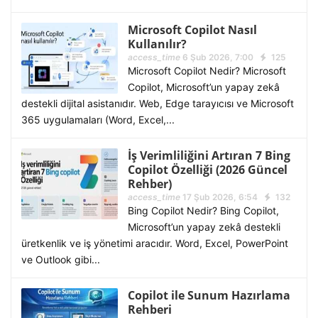
Microsoft Copilot Nasıl
Kullanılır?
access_time
6 Şub 2026, 7:00
125
Microsoft Copilot Nedir? Microsoft
Copilot, Microsoft’un yapay zekâ
destekli dijital asistanıdır. Web, Edge tarayıcısı ve Microsoft
365 uygulamaları (Word, Excel,...
İş Verimliliğini Artıran 7 Bing
Copilot Özelliği (2026 Güncel
Rehber)
access_time
17 Şub 2026, 6:54
132
Bing Copilot Nedir? Bing Copilot,
Microsoft’un yapay zekâ destekli
üretkenlik ve iş yönetimi aracıdır. Word, Excel, PowerPoint
ve Outlook gibi...
Copilot ile Sunum Hazırlama
Rehberi