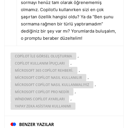
sormayı henüz tam olarak öğrenememiş
olmamız. Copilot’u kullanırken sizi en çok
şaşırtan özellik hangisi oldu? Ya da “Ben şunu
sormama rağmen bir türlü yaptıramadım”
dediğiniz bir şey var mı? Yorumlarda buluşalım,
o promptu beraber düzeltelim!
,
COPILOT ILE GÖRSEL OLUŞTURMA
,
COPILOT KULLANIM IPUÇLARI
,
MICROSOFT 365 COPILOT REHBERI.
,
MICROSOFT COPILOT NASIL KULLANILIR
,
MICROSOFT COPILOT NASIL KULLANMALIYIZ
,
MICROSOFT COPILOT PRO NEDIR
,
WINDOWS COPILOT AYARLARI
YAPAY ZEKA ASISTANI KULLANIMI
BENZER YAZILAR