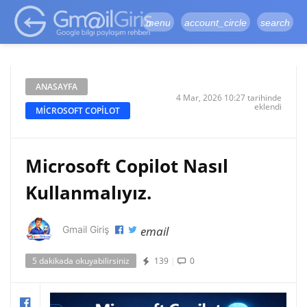
google-site-
verification=vqSI0upH550kabR5X8xpjMYieaXmuBueYgCJBW3uetM
menu
account_circle
search
ANASAYFA
4 Mar, 2026 10:27 tarihinde
eklendi
MICROSOFT COPILOT
Microsoft Copilot Nasıl
Kullanmalıyız.
email
Gmail Giriş
5 dakikada okuyabilirsiniz
139
|
0