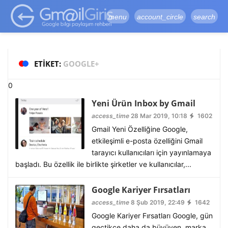
google-site-
verification=vqSI0upH550kabR5X8xpjMYieaXmuBueYgCJBW3uetM
menu
account_circle
search
ETIKET:
GOOGLE+
0
Yeni Ürün Inbox by Gmail
access_time
28 Mar 2019, 10:18
1602
Gmail Yeni Özelliğine Google,
etkileşimli e-posta özelliğini Gmail
tarayıcı kullanıcıları için yayınlamaya
başladı. Bu özellik ile birlikte şirketler ve kullanıcılar,...
Google Kariyer Fırsatları
access_time
8 Şub 2019, 22:49
1642
Google Kariyer Fırsatları Google, gün
geçtikçe daha da büyüyen, marka