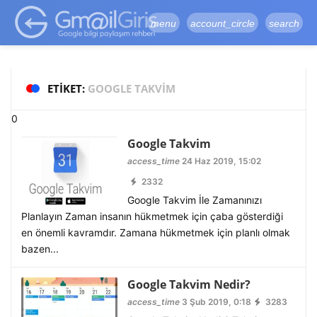
google-site-
verification=vqSI0upH550kabR5X8xpjMYieaXmuBueYgCJBW3uetM
menu
account_circle
search
ETIKET:
GOOGLE TAKVIM
0
Google Takvim
access_time
24 Haz 2019, 15:02
2332
Google Takvim İle Zamanınızı
Planlayın Zaman insanın hükmetmek için çaba gösterdiği
en önemli kavramdır. Zamana hükmetmek için planlı olmak
bazen...
Google Takvim Nedir?
access_time
3 Şub 2019, 0:18
3283