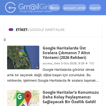
google-site-
verification=vqSI0upH550kabR5X8xpjMYieaXmuBueYgCJBW3uetM
menu
account_circle
search
ETIKET:
GOOGLE HARITALAR
0
Google Haritalarda Üst
Sıralara Çıkmanın 7 Altın
Yöntemi (2026 Rehberi)
access_time
3 Oca 2026, 8:29
112
Google Haritalarda görünür olmak
artık bir seçenek değil, dijital başarı için zorunluluk. Bu
rehberde, işletmeni Google Haritalarda ilk sıralara taşımak...
Google Haritalar’a Konumuzu
Daha Kolay Paylaşmanızı
Sağlayacak Bir Özellik Geldi!