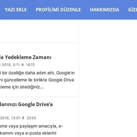
CJBW3uetM
YAZI EKLE
PROFILIMI DÜZENLE
HAKKIMIZDA
GIZ
’da Yedekleme Zamanı
 2018, 0:11
1675
 bir özelliğe daha adım attı. Google’ın
i güncelleme ile birlikte Google Drive
kleme için istediğiniz...
arınızı Google Drive’a
2018, 13:01
2330
eme veya paylaşım amacıyla, e-
 kısmını veya e-posta eklerini