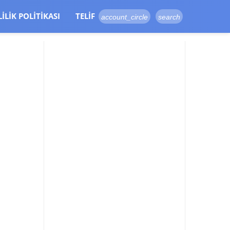
LILIK POLITIKASI
TELIF
account_circle
search