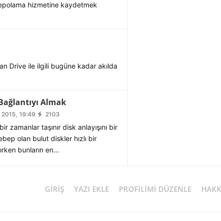
 depolama hizmetine kaydetmek
an Drive ile ilgili bugüne kadar akılda
 Bağlantıyı Almak
 2015, 19:49
2103
r zamanlar taşınır disk anlayışını bir
ep olan bulut diskler hızlı bir
ırken bunların en...
GIRIŞ
YAZI EKLE
PROFILIMI DÜZENLE
HAKK