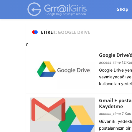
google-site-verification=vqSI0upH550kabR5X8xpjMYieaXmuBueYg
GIRIŞ
ETIKET:
GOOGLE DRIVE
0
Google Drive
access_time
12 Kas
Google Drive yeni
yayınlayacağı yen
kullanıcıları yede
Gmail E-postal
Kaydetme
access_time
7 Kas 
Güvenlik, yedekl
postalarınızın bir