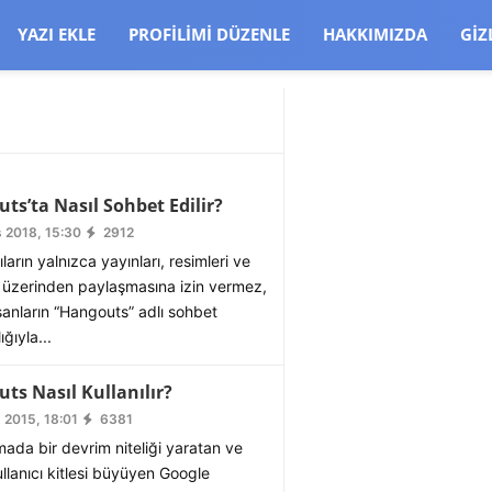
CJBW3uetM
YAZI EKLE
PROFILIMI DÜZENLE
HAKKIMIZDA
GIZ
ts’ta Nasıl Sohbet Edilir?
 2018, 15:30
2912
ların yalnızca yayınları, resimleri ve
t üzerinden paylaşmasına izin vermez,
anların “Hangouts” adlı sohbet
ğıyla...
ts Nasıl Kullanılır?
 2015, 18:01
6381
ada bir devrim niteliği yaratan ve
lanıcı kitlesi büyüyen Google