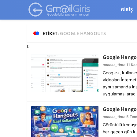
google-site-verification=vqSI0upH550kabR5X8xpjMYieaXmuBueYg
GIRIŞ
ETIKET:
GOOGLE HANGOUTS
0
Google Hangou
access_time
11 Kas
Google+, kullanıcı
videoları İnterne
aynı zamanda ins
uygulaması aracılı
Google Hangou
access_time
5 Tem
Görüntülü konuşm
her geçen gün kul