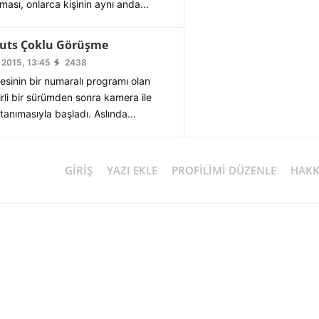
sı, onlarca kişinin aynı anda...
uts Çoklu Görüşme
 2015, 13:45
2438
cesinin bir numaralı programı olan
rli bir sürümden sonra kamera ile
anımasıyla başladı. Aslında...
GIRIŞ
YAZI EKLE
PROFILIMI DÜZENLE
HAKK