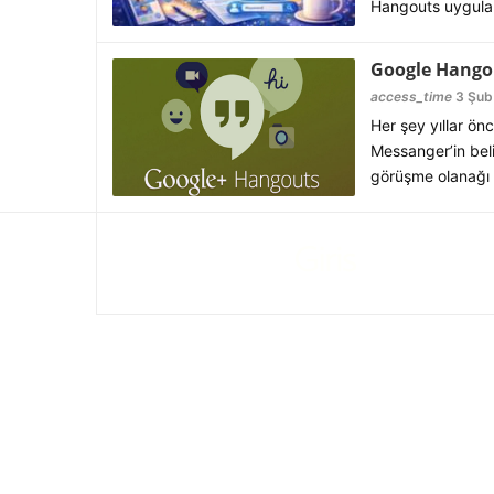
Hangouts uygulama
Google Hango
access_time
3 Şub
Her şey yıllar ön
Messanger’in beli
görüşme olanağı t