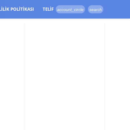
LILIK POLITIKASI
TELIF
account_circle
search