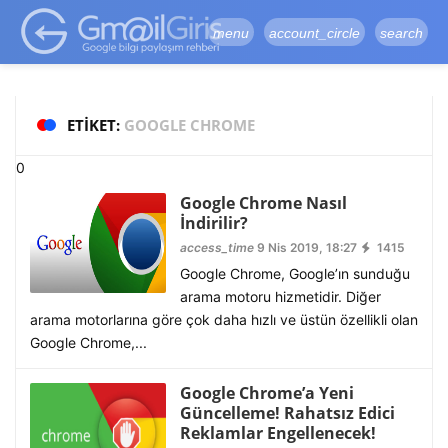
google-site-
verification=vqSI0upH550kabR5X8xpjMYieaXmuBueYgCJBW3uetM
menu
account_circle
search
ETIKET:
GOOGLE CHROME
0
Google Chrome Nasıl
İndirilir?
access_time
9 Nis 2019, 18:27
1415
Google Chrome, Google’ın sunduğu
arama motoru hizmetidir. Diğer
arama motorlarına göre çok daha hızlı ve üstün özellikli olan
Google Chrome,...
Google Chrome’a Yeni
Güncelleme! Rahatsız Edici
Reklamlar Engellenecek!