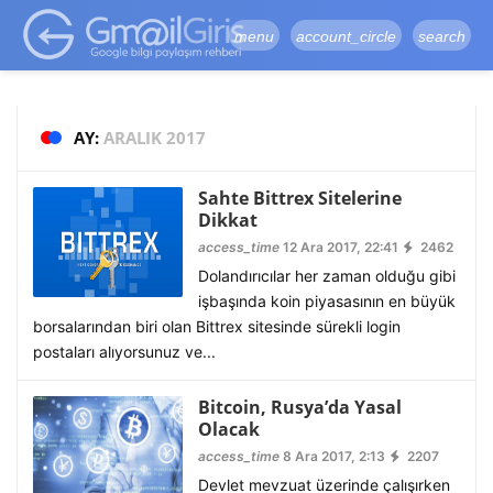
google-site-
verification=vqSI0upH550kabR5X8xpjMYieaXmuBueYgCJBW3uetM
menu
account_circle
search
AY:
ARALIK 2017
Sahte Bittrex Sitelerine
Dikkat
access_time
12 Ara 2017, 22:41
2462
Dolandırıcılar her zaman olduğu gibi
işbaşında koin piyasasının en büyük
borsalarından biri olan Bittrex sitesinde sürekli login
postaları alıyorsunuz ve...
Bitcoin, Rusya’da Yasal
Olacak
access_time
8 Ara 2017, 2:13
2207
Devlet mevzuat üzerinde çalışırken