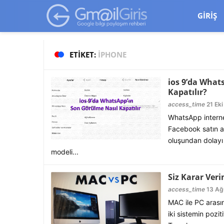
google-site-verification=vqSI0upH550kabR5X8xpjMYieaXmuBueYg
GIRIŞ
ETIKET:
IPHONE
ios 9’da What
Kapatılır?
access_time
21 Eki
WhatsApp interne
Facebook satın a
oluşundan dolayı 
modeli...
Siz Karar Veri
access_time
13 Ağ
MAC ile PC arası
iki sistemin pozit