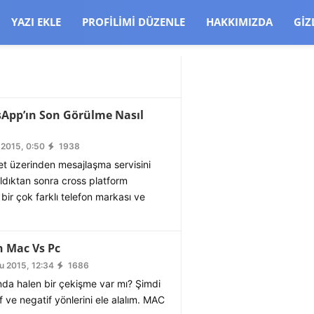
CJBW3uetM
YAZI EKLE
PROFILIMI DÜZENLE
HAKKIMIZDA
GIZ
sApp’ın Son Görülme Nasıl
 2015, 0:50
1938
t üzerinden mesajlaşma servisini
ldıktan sonra cross platform
bir çok farklı telefon markası ve
n Mac Vs Pc
u 2015, 12:34
1686
nda halen bir çekişme var mı? Şimdi
if ve negatif yönlerini ele alalım. MAC