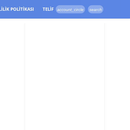
LILIK POLITIKASI
TELIF
account_circle
search