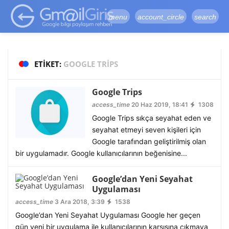
google-site-
verification=vqSI0upH550kabR5X8xpjMYieaXmuBueYgCJBW3uetM
menu
account_circle
search
ETIKET:
GOOGLE TRIPS
Google Trips
access_time
20 Haz 2019, 18:41
1308
Google Trips sıkça seyahat eden ve
seyahat etmeyi seven kişileri için
Google tarafından geliştirilmiş olan
bir uygulamadır. Google kullanıcılarının beğenisine...
Google’dan Yeni Seyahat
Uygulaması
access_time
3 Ara 2018, 3:39
1538
Google’dan Yeni Seyahat Uygulaması Google her geçen
gün yeni bir uygulama ile kullanıcılarının karşısına çıkmaya