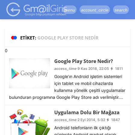
google-site-
verification=vqSI0upH550kabR5X8xpjMYieaXmuBueYgCJBW3uetM
menu
account_circle
search
ETIKET:
GOOGLE PLAY STORE NEDIR
0
Google Play Store Nedir?
access_time
9 Kas 2018, 22:05
1811
Google’ın Android işletim sistemleri
için tablet ve mobil cihazlarda
kullanıma yönelik çeşitli uygulamalar
bulunduran programına Google Play Store adı verilmiştir....
Uygulama Dolu Bir Mağaza
access_time
2 Eyl 2014, 5:32
1847
Android telefonların ilk çıktığı
günlerde Android market olarak