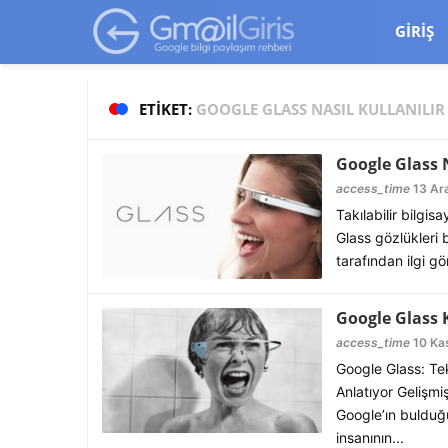
google-site-verification=vqSI0upH550kabR5X8xpjMYieaXmuBueYg
GIRIŞ
ETIKET:
GOOGLE GLASS NASIL KULLANILIR
Google Glass N
access_time
13 Ara
Takılabilir bilgis
Glass gözlükleri 
tarafından ilgi 
Google Glass
access_time
10 Kas
Google Glass: Te
Anlatıyor Gelişmiş
Google’ın bulduğ
insanının...