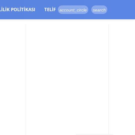
LILIK POLITIKASI
TELIF
account_circle
search