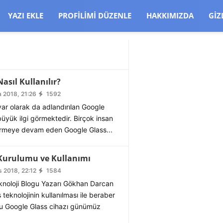
CJBW3uetM
YAZI EKLE
PROFILIMI DÜZENLE
HAKKIMIZDA
GIZ
asıl Kullanılır?
 2018, 21:26
1592
ayar olarak da adlandırılan Google
büyük ilgi görmektedir. Birçok insan
görmeye devam eden Google Glass...
 Kurulumu ve Kullanımı
 2018, 22:12
1584
knoloji Blogu Yazarı Gökhan Darcan
 teknolojinin kullanılması ile beraber
u Google Glass cihazı günümüz