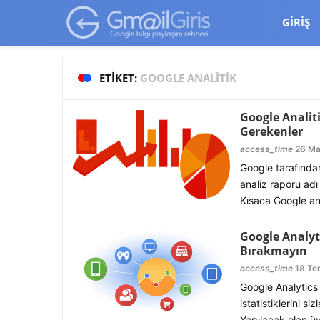
google-site-verification=vqSI0upH550kabR5X8xpjMYieaXmuBueYg
GIRIŞ
ETIKET:
GOOGLE ANALITIK
Google Analit
Gerekenler
access_time
26 Ma
Google tarafından 
analiz raporu adı
Kısaca Google an 
Google Analyti
Bırakmayın
access_time
18 Tem
Google Analytics 
istatistiklerini s
Yapılacak olan üy