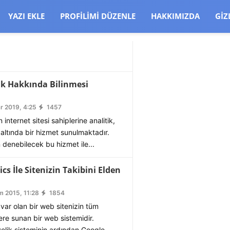
CJBW3uetM
YAZI EKLE
PROFILIMI DÜZENLE
HAKKIMIZDA
GIZ
ik Hakkında Bilinmesi
r 2019, 4:25
1457
internet sitesi sahiplerine analitik,
 altında bir hizmet sunulmaktadır.
denebilecek bu hizmet ile...
cs İle Sitenizin Takibini Elden
 2015, 11:28
1854
var olan bir web sitenizin tüm
izlere sunan bir web sistemidir.
elik sisteminin ardından Google...