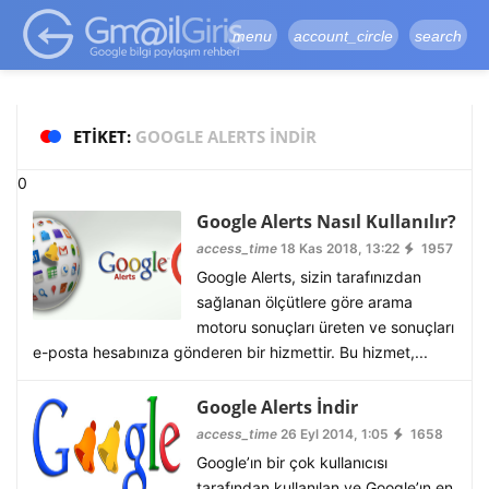
google-site-
verification=vqSI0upH550kabR5X8xpjMYieaXmuBueYgCJBW3uetM
menu
account_circle
search
ETIKET:
GOOGLE ALERTS INDIR
0
Google Alerts Nasıl Kullanılır?
access_time
18 Kas 2018, 13:22
1957
Google Alerts, sizin tarafınızdan
sağlanan ölçütlere göre arama
motoru sonuçları üreten ve sonuçları
e-posta hesabınıza gönderen bir hizmettir. Bu hizmet,...
Google Alerts İndir
access_time
26 Eyl 2014, 1:05
1658
Google’ın bir çok kullanıcısı
tarafından kullanılan ve Google’ın en