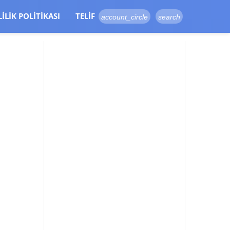
LILIK POLITIKASI
TELIF
account_circle
search