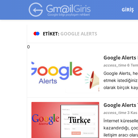
google-site-verification=vqSI0upH550kabR5X8xpjMYieaXmuBueYg
GIRIŞ
ETIKET:
GOOGLE ALERTS
0
Google Alerts
access_time
6 Tem
Google Alerts, he
etmek istediğiniz
olarak birçok kay
Google Alerts
access_time
3 Kas 
İnternet küresell
kazandırdığı, çoc
iletişim aracı ol