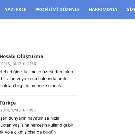
CJBW3uetM
YAZI EKLE
PROFILIMI DÜZENLE
HAKKIMIZDA
GIZ
 Hesabı Oluşturma
 2015, 16:17
2265
deflediğiniz kelimeler üzerinden takip
 bir alan veya konu hakkında anlık
naktan bilgi edinmenize olanak...
 Türkçe
2014, 17:48
1495
eşen dünyanın hayatımıza hızla
uktan yaşlısına herkesin kullandığı bir
arak yola çıkmış olsa da bugün