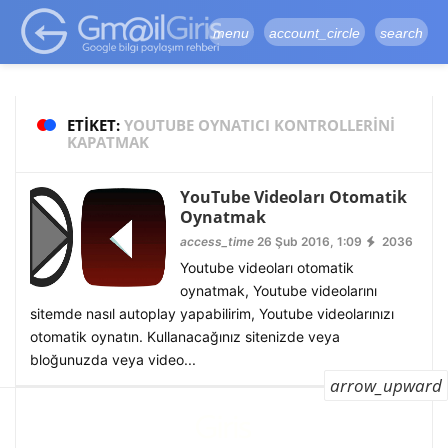
google-site-
verification=vqSI0upH550kabR5X8xpjMYieaXmuBueYgCJBW3uetM
menu
account_circle
search
ETIKET:
YOUTUBE OYNATICI KONTROLLERINI
KAPATMAK
YouTube Videoları Otomatik
Oynatmak
access_time
26 Şub 2016, 1:09
2036
Youtube videoları otomatik
oynatmak, Youtube videolarını
sitemde nasıl autoplay yapabilirim, Youtube videolarınızı
otomatik oynatın. Kullanacağınız sitenizde veya
bloğunuzda veya video...
arrow_upward