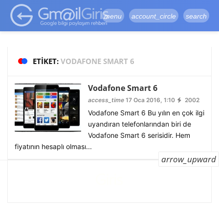
google-site-
verification=vqSI0upH550kabR5X8xpjMYieaXmuBueYgCJBW3uetM
menu
account_circle
search
ETIKET:
VODAFONE SMART 6
Vodafone Smart 6
access_time
17 Oca 2016, 1:10
2002
Vodafone Smart 6 Bu yılın en çok ilgi
uyandıran telefonlarından biri de
Vodafone Smart 6 serisidir. Hem
fiyatının hesaplı olması...
arrow_upward