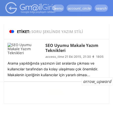
google-site-
verification=vqSI0upH550kabR5X8xpjMYieaXmuBueYgCJBW3uetM
menu
account_circle
search
ETIKET:
SORU ŞEKLINDE YAZIM STILI
SEO Uyumu Makale Yazım
Teknikleri
access_time
21 Eki 2015, 21:30
1805
Arama yapıldığında yazınızın üst sıralarda çıkması ve
kullanıcılar tarafından da kolay ulaşılması çok önemlidir.
Makalenin içeriğinin kullanıcılar için yararlı olması...
arrow_upward