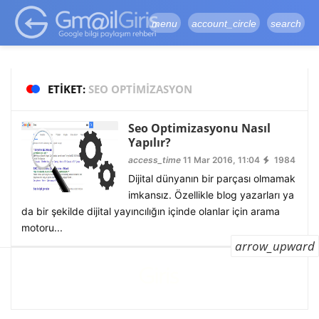
google-site-
verification=vqSI0upH550kabR5X8xpjMYieaXmuBueYgCJBW3uetM
menu
account_circle
search
ETIKET:
SEO OPTIMIZASYON
Seo Optimizasyonu Nasıl
Yapılır?
access_time
11 Mar 2016, 11:04
1984
Dijital dünyanın bir parçası olmamak
imkansız. Özellikle blog yazarları ya
da bir şekilde dijital yayıncılığın içinde olanlar için arama
motoru...
arrow_upward