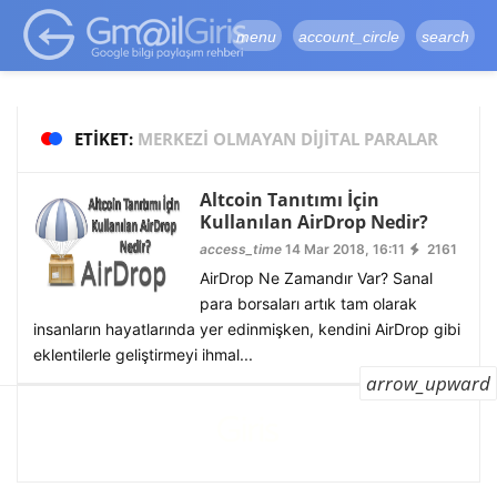
google-site-
verification=vqSI0upH550kabR5X8xpjMYieaXmuBueYgCJBW3uetM
menu
account_circle
search
ETIKET:
MERKEZI OLMAYAN DIJITAL PARALAR
Altcoin Tanıtımı İçin
Kullanılan AirDrop Nedir?
access_time
14 Mar 2018, 16:11
2161
AirDrop Ne Zamandır Var? Sanal
para borsaları artık tam olarak
insanların hayatlarında yer edinmişken, kendini AirDrop gibi
eklentilerle geliştirmeyi ihmal...
arrow_upward