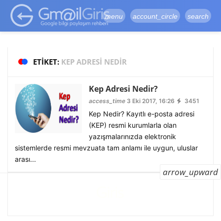
google-site-
verification=vqSI0upH550kabR5X8xpjMYieaXmuBueYgCJBW3uetM
menu
account_circle
search
ETIKET:
KEP ADRESI NEDIR
Kep Adresi Nedir?
access_time
3 Eki 2017, 16:26
3451
Kep Nedir? Kayıtlı e-posta adresi
(KEP) resmi kurumlarla olan
yazışmalarınızda elektronik
sistemlerde resmi mevzuata tam anlamı ile uygun, uluslar
arası...
arrow_upward