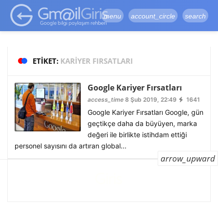
google-site-
verification=vqSI0upH550kabR5X8xpjMYieaXmuBueYgCJBW3uetM
menu
account_circle
search
ETIKET:
KARIYER FIRSATLARI
Google Kariyer Fırsatları
access_time
8 Şub 2019, 22:49
1641
Google Kariyer Fırsatları Google, gün
geçtikçe daha da büyüyen, marka
değeri ile birlikte istihdam ettiği
personel sayısını da artıran global...
arrow_upward