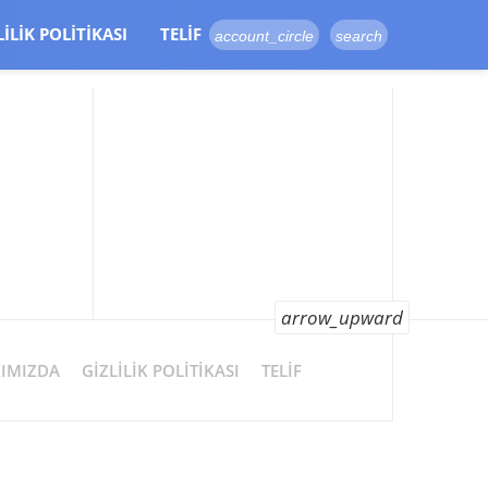
LILIK POLITIKASI
TELIF
account_circle
search
arrow_upward
IMIZDA
GIZLILIK POLITIKASI
TELIF