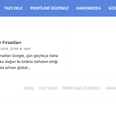
CJBW3uetM
YAZI EKLE
PROFILIMI DÜZENLE
HAKKIMIZDA
GIZ
 Fırsatları
 2019, 22:49
1641
rsatları Google, gün geçtikçe daha
 değeri ile birlikte istihdam ettiği
da artıran global...
GIRIŞ
YAZI EKLE
PROFILIMI DÜZENLE
HAKK