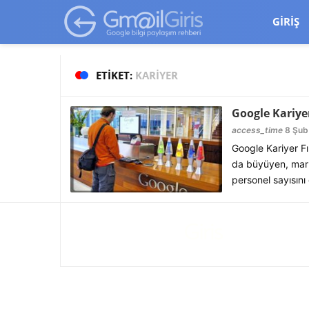
google-site-verification=vqSI0upH550kabR5X8xpjMYieaXmuBueYg
GIRIŞ
ETIKET:
KARIYER
Google Kariyer
access_time
8 Şub
Google Kariyer Fı
da büyüyen, marka
personel sayısını 