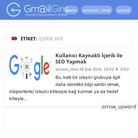
google-site-
verification=vqSI0upH550kabR5X8xpjMYieaXmuBueYgCJBW3uetM
menu
account_circle
search
ETIKET:
IÇERIK SEO
Kullanıcı Kaynaklı İçerik ile
SEO Yapmak
access_time
28 Şub 2016, 23:52
2152
Bu, belli bir izleyici grubuyla ilgili
daha derinlikli bilgi sahibi olmak,
müşterilerle/ izleyici kitlesiyle bağ kurmak ya da hedef
kitleyle...
arrow_upward