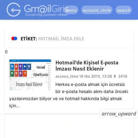
google-site-
verification=vqSI0upH550kabR5X8xpjMYieaXmuBueYgCJBW3uetM
menu
account_circle
search
ETIKET:
HOTMAIL IMZA EKLE
0
Hotmail’de Kişisel E-posta
İmzası Nasıl Eklenir
access_time
16 Nis 2015, 13:26
2419
Herkes e-posta almak için ücretsiz
bir e-posta hesabı alımı daha önceki
yazılarımızdan biliyor ve ve hotmail hakkında bilgi almak
için...
arrow_upward