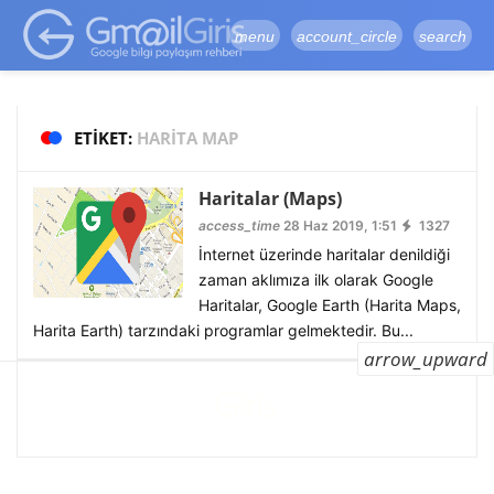
google-site-
verification=vqSI0upH550kabR5X8xpjMYieaXmuBueYgCJBW3uetM
menu
account_circle
search
ETIKET:
HARITA MAP
Haritalar (Maps)
access_time
28 Haz 2019, 1:51
1327
İnternet üzerinde haritalar denildiği
zaman aklımıza ilk olarak Google
Haritalar, Google Earth (Harita Maps,
Harita Earth) tarzındaki programlar gelmektedir. Bu...
arrow_upward