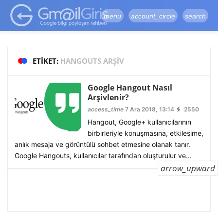
google-site-
verification=vqSI0upH550kabR5X8xpjMYieaXmuBueYgCJBW3uetM
menu
account_circle
search
ETIKET:
HANGOUTS ARŞIV
Google Hangout Nasıl
Arşivlenir?
access_time
7 Ara 2018, 13:14
2550
Hangout, Google+ kullanıcılarının
birbirleriyle konuşmasına, etkileşime,
anlık mesaja ve görüntülü sohbet etmesine olanak tanır.
Google Hangouts, kullanıcılar tarafından oluşturulur ve...
arrow_upward