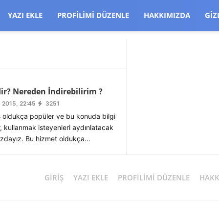
CJBW3uetM
YAZI EKLE
PROFILIMI DÜZENLE
HAKKIMIZDA
GIZ
r? Nereden İndirebilirim ?
 2015, 22:45
3251
oldukça popüler ve bu konuda bilgi
, kullanmak isteyenleri aydınlatacak
nızdayız. Bu hizmet oldukça...
GIRIŞ
YAZI EKLE
PROFILIMI DÜZENLE
HAKK