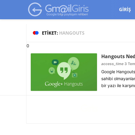
google-site-verification=vqSI0upH550kabR5X8xpjMYieaXmuBueYg
GIRIŞ
ETIKET:
HANGOUTS
0
Hangouts Nedi
access_time
3 Tem
Google Hangouts 
sahibi olmayanlar
bir yazı ile karşı