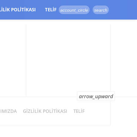
LILIK POLITIKASI
TELIF
account_circle
search
arrow_upward
IMIZDA
GIZLILIK POLITIKASI
TELIF