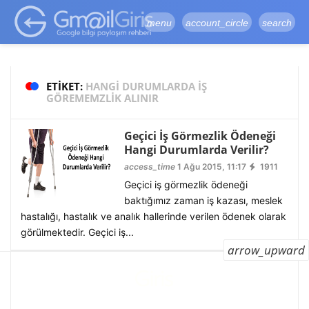
google-site-
verification=vqSI0upH550kabR5X8xpjMYieaXmuBueYgCJBW3uetM
menu
account_circle
search
ETIKET:
HANGI DURUMLARDA IŞ
GÖREMEMZLIK ALINIR
Geçici İş Görmezlik Ödeneği
Hangi Durumlarda Verilir?
access_time
1 Ağu 2015, 11:17
1911
Geçici iş görmezlik ödeneği
baktığımız zaman iş kazası, meslek
hastalığı, hastalık ve analık hallerinde verilen ödenek olarak
görülmektedir. Geçici iş...
arrow_upward