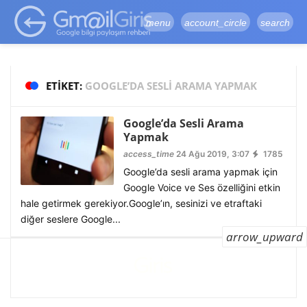
google-site-
verification=vqSI0upH550kabR5X8xpjMYieaXmuBueYgCJBW3uetM
menu
account_circle
search
ETIKET:
GOOGLE’DA SESLI ARAMA YAPMAK
Google’da Sesli Arama
Yapmak
access_time
24 Ağu 2019, 3:07
1785
Google’da sesli arama yapmak için
Google Voice ve Ses özelliğini etkin
hale getirmek gerekiyor.Google’ın, sesinizi ve etraftaki
diğer seslere Google...
arrow_upward