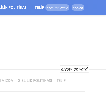
LILIK POLITIKASI
TELIF
account_circle
search
arrow_upward
IMIZDA
GIZLILIK POLITIKASI
TELIF