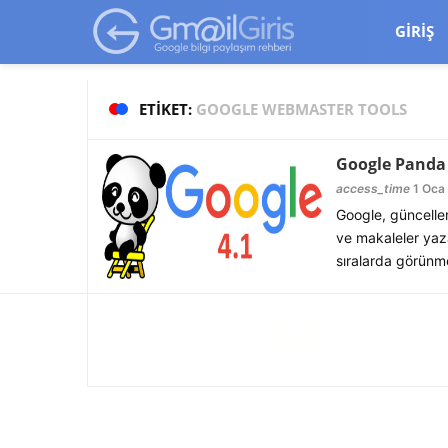
google-site-verification=vqSI0upH550kabR5X8xpjMYieaXmuBueYg
GIRIŞ
ETIKET:
GOOGLE WEBMASTER TOOLS
Google Panda 
access_time
1 Oca 
Google, güncelle
ve makaleler yaza
sıralarda görünme