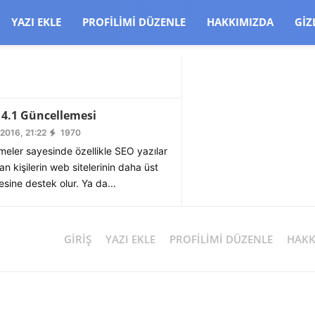
CJBW3uetM
YAZI EKLE
PROFILIMI DÜZENLE
HAKKIMIZDA
GIZ
4.1 Güncellemesi
2016, 21:22
1970
meler sayesinde özellikle SEO yazılar
n kişilerin web sitelerinin daha üst
sine destek olur. Ya da...
GIRIŞ
YAZI EKLE
PROFILIMI DÜZENLE
HAKK