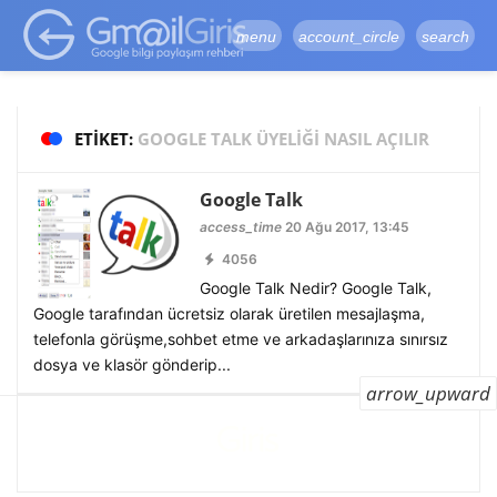
google-site-
verification=vqSI0upH550kabR5X8xpjMYieaXmuBueYgCJBW3uetM
menu
account_circle
search
ETIKET:
GOOGLE TALK ÜYELIĞI NASIL AÇILIR
Google Talk
access_time
20 Ağu 2017, 13:45
4056
Google Talk Nedir? Google Talk,
Google tarafından ücretsiz olarak üretilen mesajlaşma,
telefonla görüşme,sohbet etme ve arkadaşlarınıza sınırsız
dosya ve klasör gönderip...
arrow_upward