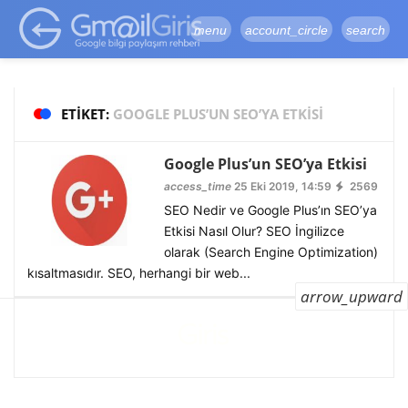
google-site-
verification=vqSI0upH550kabR5X8xpjMYieaXmuBueYgCJBW3uetM
menu
account_circle
search
ETIKET:
GOOGLE PLUS’UN SEO’YA ETKISI
Google Plus’un SEO’ya Etkisi
access_time
25 Eki 2019, 14:59
2569
SEO Nedir ve Google Plus’ın SEO’ya
Etkisi Nasıl Olur? SEO İngilizce
olarak (Search Engine Optimization)
kısaltmasıdır. SEO, herhangi bir web...
arrow_upward